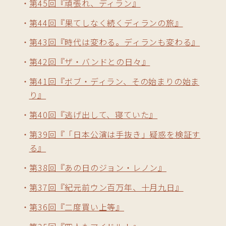
第45回『頑張れ、ディラン』
第44回『果てしなく続くディランの旅』
第43回『時代は変わる。ディランも変わる』
第42回『ザ・バンドとの日々』
第41回『ボブ・ディラン、その始まりの始ま
り』
第40回『逃げ出して、寝ていた』
第39回『「日本公演は手抜き」疑惑を検証す
る』
第38回『あの日のジョン・レノン』
第37回『紀元前ウン百万年、十月九日』
第36回『二度買い上等』