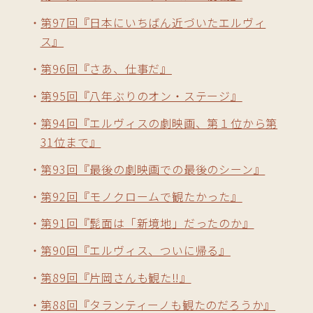
第97回『日本にいちばん近づいたエルヴィ
ス』
第96回『さあ、仕事だ』
第95回『八年ぶりのオン・ステージ』
第94回『エルヴィスの劇映画、第１位から第
31位まで』
第93回『最後の劇映画での最後のシーン』
第92回『モノクロームで観たかった』
第91回『髭面は「新境地」だったのか』
第90回『エルヴィス、ついに帰る』
第89回『片岡さんも観た‼』
第88回『タランティーノも観たのだろうか』