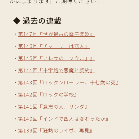
がはじまります。ご期待ください！
◆ 過去の連載
第147回『世界最古の電子楽器』
第146回『チャーリーは恋人』
第145回『アレサの「ソウル」』
第144回『十字路で悪魔と契約』
第143回『ロックンローラー、十七歳の死』
第142回『ロックの学校』
第141回『意志の人、リンダ』
第140回『インドで四人は変わったか』
第139回『狂熱のライヴ、再見』