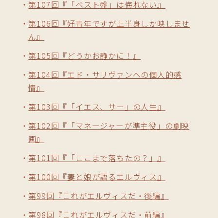
第107回『「ベスト盤」は侮れない』
第106回『好青年ですが上半身しか映しませ
ん』
第105回『どうかお静かに！』
第104回『エド・サリヴァンへの個人的感
情』
第103回『「イエス、サー」の人生』
第102回『「マネージャーが準主役」の劇映
画』
第101回『「ここまで落ちたの？」』
第100回『妻と娘が語るエルヴィス』
第99回『これがエルヴィスだ・後編』
第98回『これがエルヴィスだ・前編』