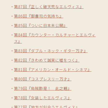
第87回『正しく破天荒なエルヴィス』
第86回『御曹司の気持ち』
第85回『ついに日本未公開』
第84回『カウンター・カルチャーとエルヴィ
ス』
第83回『ダブル・ネック・ギター万才』
第82回『きわめて誠実に嘘をつく』
第81回『アメリカン・オールド・シネマ』
第80回『コスプレスリー万才』
第79回『烏賊酢是！ 此之鯉』
第78回『女装したエルヴィス』
第77回『地方が似合うエルヴィス』