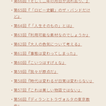
第66回『そして二年の月日が流れ去り、』
第65回『「ロビー史観」のザ・バンドだけ
ど』
第64回『「人生そのもの」とは』
第63回『利用可能な素材なのでしょうか』
第62回『大人の色気について考える』
第61回『事態は変わってしまった』
第60回『こいつはすげぇな』
第59回『我々が原点だ』
第58回『時代は変わるが日常は変わらない』
第57回『これは美しい物語ではない』
第56回『ディランとトラヴォルタの東京散
歩』