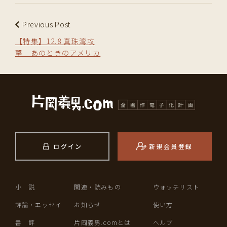
Previous Post
【特集】12.8 真珠湾攻
撃 あのときのアメリカ
ログイン
新規会員登録
小 説
関連・読みもの
ウォッチリスト
評論・エッセイ
お知らせ
使い方
書 評
片岡義男.comとは
ヘルプ