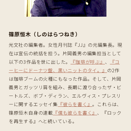
篠原恒木（しのはらつねき）
光文社の編集者。女性月刊誌『JJ』の元編集長。現
在は宣伝の統括を担う。片岡義男の編集担当として
以下の3作品を世に出した。
『珈琲が呼ぶ』
、
『コ
ーヒーにドーナツ盤、黒いニットのタイ。』
の2作
は珈琲ブームの火種にもなった作品。そして、片岡
義男とガッツリ肩を組み、長期に渡り合ったザ・ビ
ートルズ、ボブ・ディラン、エルヴィス・プレスリ
ーに関するエッセイ集
『彼らを書く』
。これらは、
篠原恒木自身の連載
『僕も彼らを書く』
、『ロック
を再生する』へと続いている。