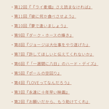
第12回『『ライ麦畑』さえ読まなければ』
第11回『彼に何か食べさせよう』
第10回『夢で逢いましょう』
第9回『ダーク・ホースの輝き』
第8回『ジョージは大仕事をやり遂げた』
第7回『許してほしいと伝えてくれないか』
第6回『「一週間に八日」のハード・デイズ』
第5回『ポールの空回り』
第4回『LOVEってなんだろう』
第3回『永遠に十年早い映画』
第2回『お願いだから、もう助けてくれ』