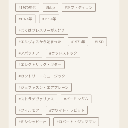
#1970年代
#bbp
#ボブ・ディラン
#1974年
#1994年
#ぼくはプレスリーが大好き
#エルヴィスから始まった
#1971年
#LSD
#アパラチア
#ウッドストック
#エレクトリック・ギター
#カントリー・ミュージック
#ジェファスン・エアプレーン
#ストラデヴァリアス
#バーミンガム
#フィルモア
#ホワイト・ラビット
#ミシシッピー州
#ロバート・ジンママン