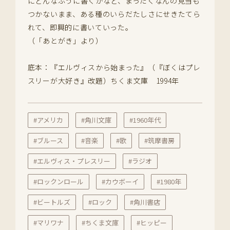
にどんなふうに書くかなど、まったくなんの見当も
つかないまま、ある種のいらだたしさにせきたてら
れて、即興的に書いていった。
（「あとがき」より）
底本：『エルヴィスから始まった』（『ぼくはプレ
スリーが大好き』改題）ちくま文庫 1994年
#アメリカ
#角川文庫
#1960年代
#ブルース
#音楽
#歌
#筑摩書房
#エルヴィス・プレスリー
#ラジオ
#ロックンロール
#カウボーイ
#1980年
#ビートルズ
#ロック
#角川書店
#マリワナ
#ちくま文庫
#ヒッピー