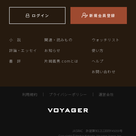
ログイン
新規会員登録
小 説
関連・読みもの
ウォッチリスト
評論・エッセイ
お知らせ
使い方
書 評
片岡義男.comとは
ヘルプ
お問い合わせ
利用規約
｜
プライバシーポリシー
｜
運営会社
JASRAC 許諾第9012122009Y45059号
Copyright © Yoshio Kataoka, Voyager Japan, Inc.