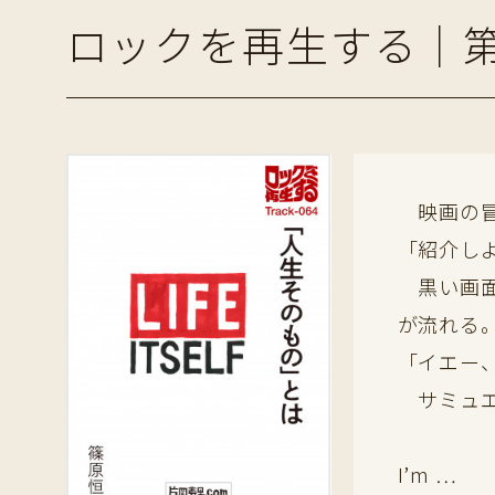
ロックを再生する｜第
映画の冒
「紹介しよう
黒い画面の
が流れる
「イエー
サミュエ
I’m …