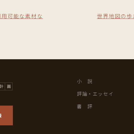
利用可能な素材な
世界地図の歩
小 説
評論・エッセイ
書 評
録