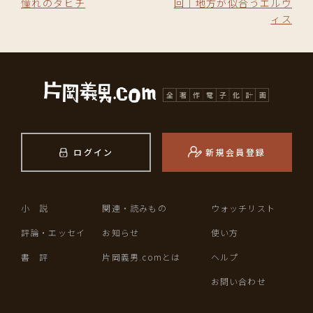
憧れのタヒチ
回｜地方が似合うエルヴ
ィス
ログイン
新規会員登録
小 説
関連・読みもの
ウォッチリスト
評論・エッセイ
お知らせ
使い方
書 評
片岡義男.comとは
ヘルプ
お問い合わせ