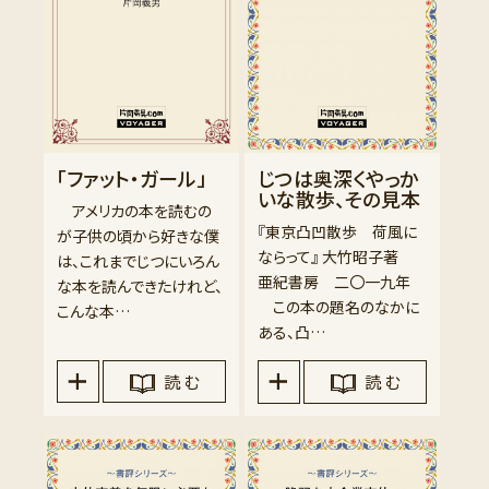
「ファット・ガール」
じつは奥深くやっか
いな散歩、その見本
アメリカの本を読むの
『東京凸凹散歩 荷風に
が子供の頃から好きな僕
ならって』 大竹昭子著
は、これまでじつにいろん
亜紀書房 二〇一九年
な本を読んできたけれど、
この本の題名のなかに
こんな本…
ある、凸…
読 む
読 む