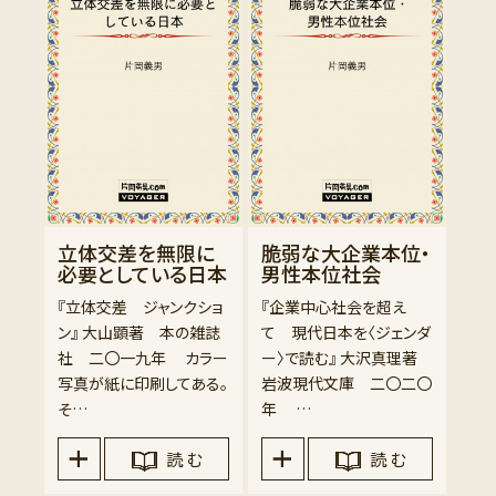
立体交差を無限に
脆弱な大企業本位・
必要としている日本
男性本位社会
『立体交差 ジャンクショ
『企業中心社会を超え
ン』 大山顕著 本の雑誌
て 現代日本を〈ジェンダ
社 二〇一九年 カラー
ー〉で読む』 大沢真理著
写真が紙に印刷してある。
岩波現代文庫 二〇二〇
そ…
年 …
読 む
読 む