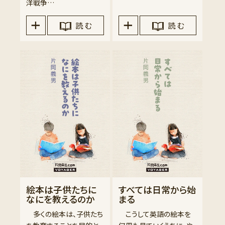
洋戦争…
読 む
読 む
絵本は子供たちに
すべては日常から始
なにを教えるのか
まる
多くの絵本は、子供たち
こうして英語の絵本を