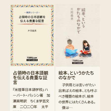
占領時の日本語観
絵本、というかたち
を伝える貴重な証
のなかで
言
子供用とは言いがたい
『米陸軍日本語学校』 ハ
出来ばえの絵本、とも呼ぶ
ーバート・パッシン著 加
べき種類の絵本が、絵本
瀬英明訳 ちくま学芸文
の世界にはたくさんある。
庫 二〇二〇年 太平
僕は…