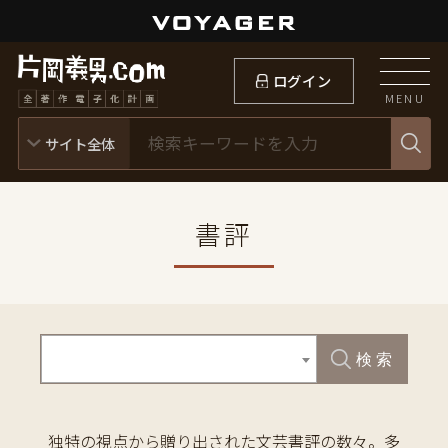
ログイン
MENU
書評
検 索
独特の視点から贈り出された文芸書評の数々。多