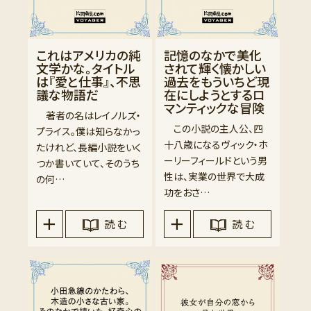
これはアメリカの純
記憶のなかで美化
文学かな。タイトル
されて輝く懐かしい
は『愛と仕事』、不思
過去をもういちど現
議な物語だ
在にしようとするロ
マンティックな冒険
著者の名はレイノルズ・
この小説の主人公、四
プライス。僕は知らなかっ
十八歳になるヴィック・ホ
たけれど、長編小説をいく
ーリーフィールドという男
つか書いていて、そのうち
性は、実業の世界で大成
の何…
功をおさ…
読 む
読 む