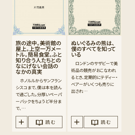
旅の途中。美術館の
ぬいぐるみの熊は、
屋上。上空一万メー
僕のすべてを知って
トル。簡易食堂。ふと
いる
知り合う人たちとの
ロンドンのサザビーで美
なにげない会話の
術品の競売がおこなわれ
なかの真実
るとき、定期的にテディー・
ホノルルからサンフラン
ベアーがいくつも売りに
シスコまで、僕は本を読ん
出され…
で過ごした。分厚いペーパ
ーバックをちょうど半分ま
で、…
読 む
読 む