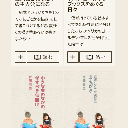
の主人公になる
ブックスをめぐる
日々
絵本というかたちをとっ
僕が持っている絵本す
てなにごとかを描き、そし
べてを出版社別に区分け
て書こうとするとき、数多
したなら、アメリカのゴー
くの描き手あるいは書き
ルデン・プレス社が刊行し
手たち…
た絵本は…
読 む
読 む