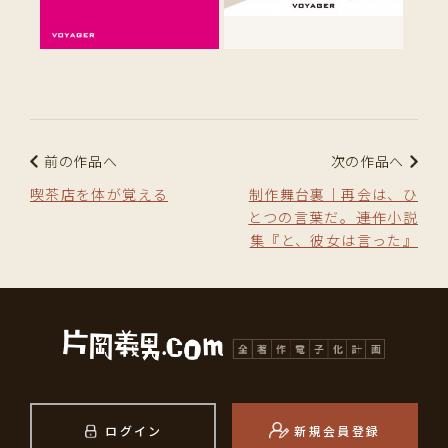
前の作品へ
次の作品へ
喫茶店を体が覚える
制作舞台裏｜再会は、ひ
とつの言葉だ。――連作小説
集『と、彼女は言った』
ログイン
新規会員登録