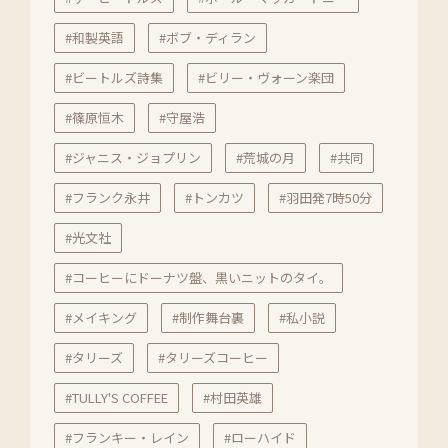
#和製英語
#ボブ・ディラン
#ビートルズ詩集
#ビリー・ヴォーン楽団
#篠原恒木
#守屋浩
#ジャニス・ジョプリン
#荒城の月
#共同
#フランク永井
#トンカツ
#羽田発7時50分
#光文社
#コーヒーにドーナツ盤、黒いニットのタイ。
#メイキング
#制作舞台裏
#私小説
#タリーズ
#タリーズコーヒー
#TULLY'S COFFEE
#村田英雄
#フランキー・レイン
#ローハイド