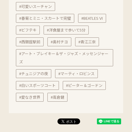
#可愛いスーチャン
#春菊とミニ・スカートで完璧
#BEATLES Ⅵ
#ビフテキ
#洋食屋まで歩いて5分
#西銀座駅前
#奥村チヨ
#青江三奈
#アート・ブレイキー＆ザ・ジャズ・メッセンジャー
ズ
#チュニジアの夜
#マーティ・ロビンス
#白いスポーツコート
#ピーター＆ゴードン
#愛なき世界
#高倉健