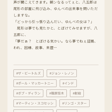
声が聞こえてきます。朝ンなるってぇと、八五郎は
尾形の部屋に飛び込み、ゆんべの出来事を問いただ
しますな。
「どっから引っ張り込んだい、ゆんべの女は？」
尾形は夢でも見たかと、とぼけてみせますが、八
五郎に、
「夢だぁ？ とぼける気かい。なら夢でねぇ証拠、
われ、因縁、故事、来歴…
#ザ・ビートルズ
#ジョン・レノン
#ポール・マッカートニー
#インド
#ボブ・ディラン
#篠原恒木
#射殺
#マーティン・スコセッシ
#リンゴ・スター