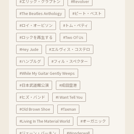
#エリック・クラプトン
#Revolver
#The Beatles Anthology
#ピート・ベスト
#ロイ・オービソン
#トム・ペティ
#ロックを再生する
#Two Of Us
#Hey Jude
#エルヴィス・コステロ
#ハンブルグ
#フィル・スペクター
#While My Guitar Gently Weeps
#日本武道館公演
#成田空港
#ヒズ・バンド
#I Want Tell You
#Old Brown Shoe
#Taxman
#Living In The Material World
#オーガニック
#ジェーン・バーキン
#Wonderwall