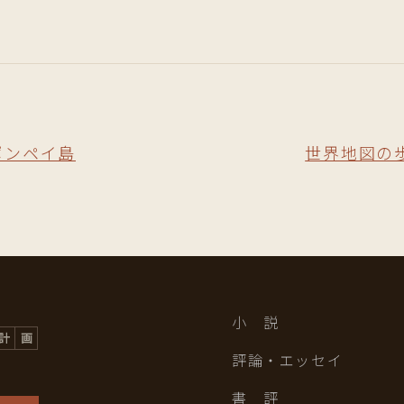
ポンペイ島
世界地図の
小 説
評論・エッセイ
書 評