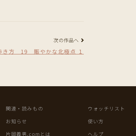
次の作品へ
歩き方 19 賑やかな北極点 １
関連・読みもの
ウォッチリスト
お知らせ
使い方
片岡義男.comとは
ヘルプ