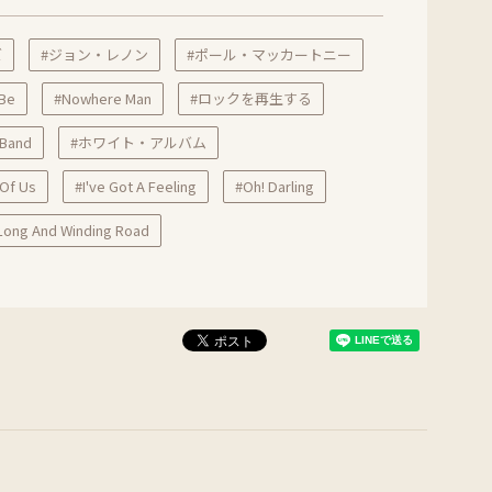
ズ
#ジョン・レノン
#ポール・マッカートニー
 Be
#Nowhere Man
#ロックを再生する
 Band
#ホワイト・アルバム
Of Us
#I've Got A Feeling
#Oh! Darling
Long And Winding Road