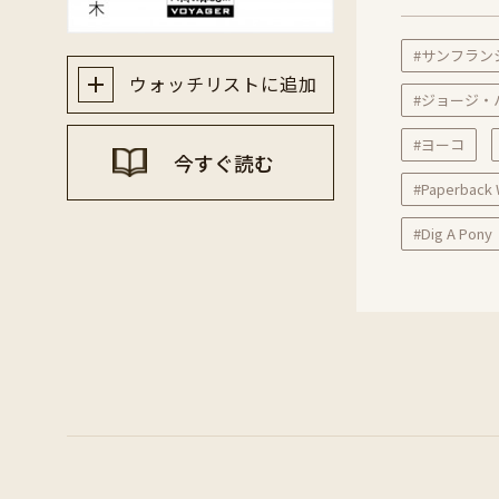
#サンフラン
ウォッチリストに追加
#ジョージ・
#ヨーコ
今すぐ読む
#Paperback 
#Dig A Pony