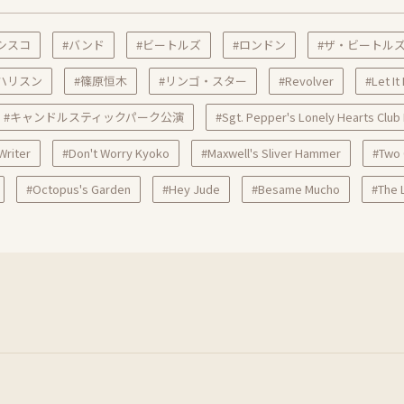
シスコ
#バンド
#ビートルズ
#ロンドン
#ザ・ビートル
ハリスン
#篠原恒木
#リンゴ・スター
#Revolver
#Let It
#キャンドルスティックパーク公演
#Sgt. Pepper's Lonely Hearts Club
Writer
#Don't Worry Kyoko
#Maxwell's Sliver Hammer
#Two 
#Octopus's Garden
#Hey Jude
#Besame Mucho
#The 