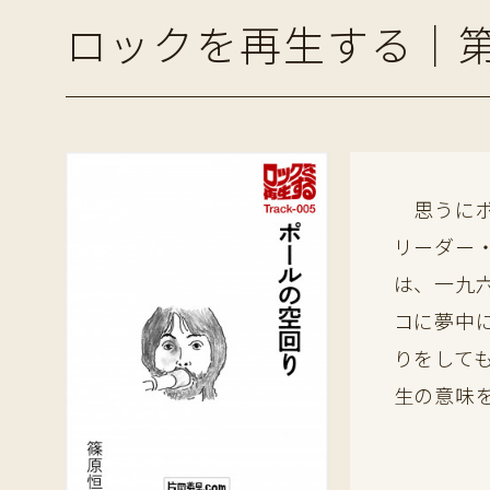
ロックを再生する｜
思うにポ
リーダー
は、一九六
コに夢中
りをして
生の意味