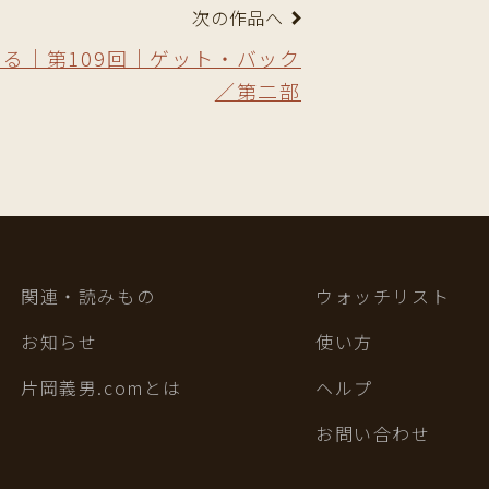
次の作品へ
る｜第109回｜ゲット・バック
／第二部
関連・読みもの
ウォッチリスト
お知らせ
使い方
片岡義男.comとは
ヘルプ
お問い合わせ