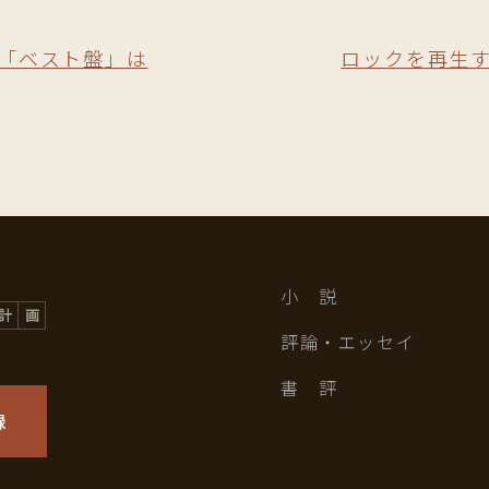
｜「ベスト盤」は
ロックを再生す
小 説
評論・エッセイ
書 評
録