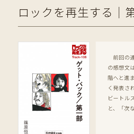
ロックを再生する｜第
前回の連
の感想文
階へと進
く発表され
ビートル
と、「次