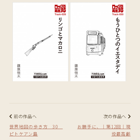
前の作品へ
次の作品へ
世界地図の歩き方 30
お勝手に、｜第12回｜現
ピトケアン島
役最高齢