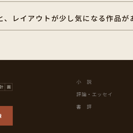
と、レイアウトが少し気になる作品が
小 説
評論・エッセイ
書 評
録