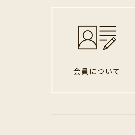
会員
について