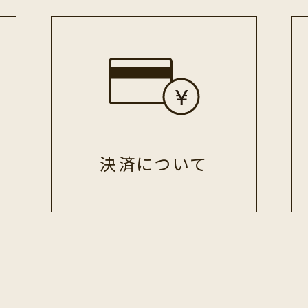
決済
について