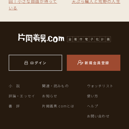
回｜小さな自由が待って
天ぷら職人と荒野の人生
いる
ログイン
新規会員登録
小 説
関連・読みもの
ウォッチリスト
評論・エッセイ
お知らせ
使い方
書 評
片岡義男.comとは
ヘルプ
お問い合わせ