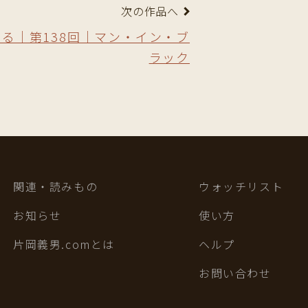
次の作品へ
る｜第138回｜マン・イン・ブ
ラック
関連・読みもの
ウォッチリスト
お知らせ
使い方
片岡義男.comとは
ヘルプ
お問い合わせ