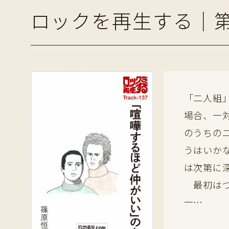
ロックを再生する｜第
「二人組
場合、一
のうちの
うはいか
は次第に
最初はつ
一…