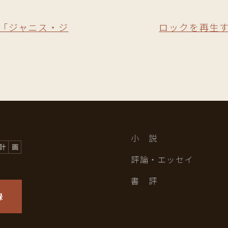
｜「ジャニス・ジ
ロックを再生す
小 説
評論・エッセイ
書 評
録