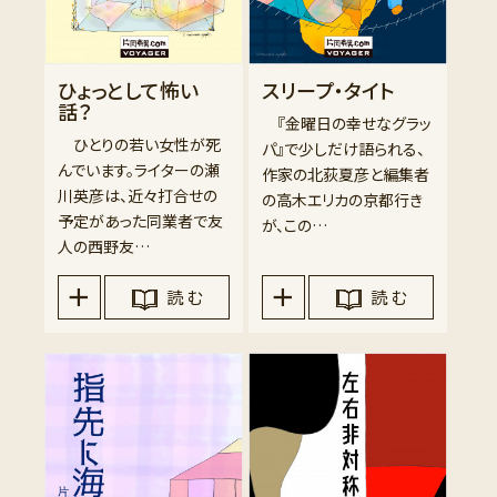
ひょっとして怖い
スリープ・タイト
話？
『金曜日の幸せなグラッ
ひとりの若い女性が死
パ』で少しだけ語られる、
んでいます。ライターの瀬
作家の北荻夏彦と編集者
川英彦は、近々打合せの
の高木エリカの京都行き
予定があった同業者で友
が、この…
人の西野友…
読 む
読 む