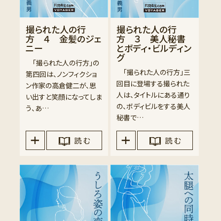
撮られた人の行
撮られた人の行
方 ４ 金髪のジェ
方 ３ 美人秘書
ニー
とボディ・ビルディン
グ
「撮られた人の行方」の
「撮られた人の行方」三
第四回は、ノンフィクショ
回目に登場する撮られた
ン作家の高倉健二が、思
人は、タイトルにある通り
い出すと笑顔になってしま
の、ボディビルをする美人
う、あ…
秘書で…
読 む
読 む