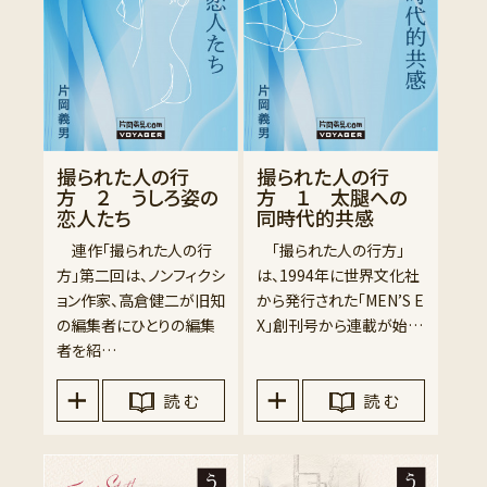
撮られた人の行
撮られた人の行
方 ２ うしろ姿の
方 １ 太腿への
恋人たち
同時代的共感
連作「撮られた人の行
「撮られた人の行方」
方」第二回は、ノンフィクシ
は、1994年に世界文化社
ョン作家、高倉健二が旧知
から発行された「MEN’S E
の編集者にひとりの編集
X」創刊号から連載が始…
者を紹…
読 む
読 む