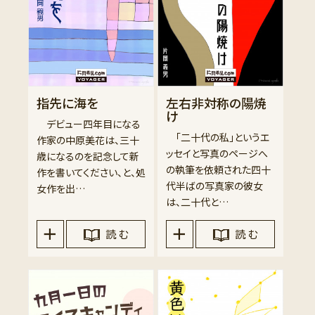
指先に海を
左右非対称の陽焼
け
デビュー四年目になる
「二十代の私」というエ
作家の中原美花は、三十
ッセイと写真のページへ
歳になるのを記念して新
の執筆を依頼された四十
作を書いてください、と、処
代半ばの写真家の彼女
女作を出…
は、二十代と…
読 む
読 む