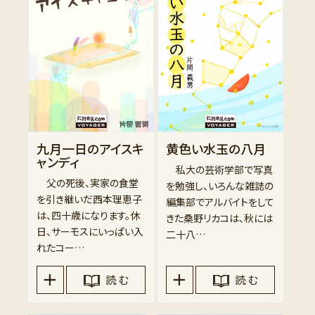
九月一日のアイスキ
黄色い水玉の八月
ャンディ
私大の芸術学部で写真
父の死後、実家の食堂
を勉強し、いろんな雑誌の
を引き継いだ西本理恵子
編集部でアルバイトをして
は、四十歳になります。休
きた桑野リカコは、秋には
日、サーモスにいっぱい入
二十八…
れたコー…
読 む
読 む