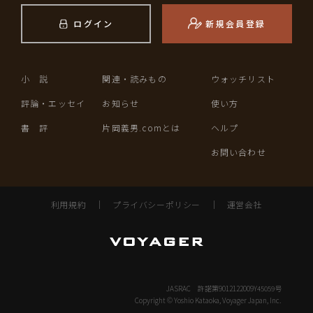
ログイン
新規会員登録
小 説
関連・読みもの
ウォッチリスト
評論・エッセイ
お知らせ
使い方
書 評
片岡義男.comとは
ヘルプ
お問い合わせ
利用規約
｜
プライバシーポリシー
｜
運営会社
JASRAC 許諾第9012122009Y45059号
Copyright © Yoshio Kataoka, Voyager Japan, Inc.