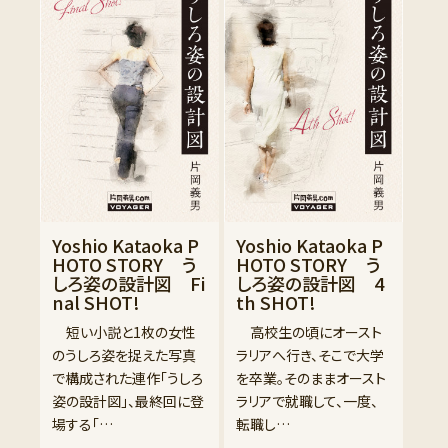
Yoshio Kataoka P
Yoshio Kataoka P
HOTO STORY う
HOTO STORY う
しろ姿の設計図 Fi
しろ姿の設計図 4
nal SHOT!
th SHOT!
短い小説と1枚の女性
高校生の頃にオースト
のうしろ姿を捉えた写真
ラリアへ行き、そこで大学
で構成された連作「うしろ
を卒業。そのままオースト
姿の設計図」、最終回に登
ラリアで就職して、一度、
場する「…
転職し…