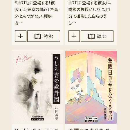
SHOT!』に登場する「彼
HOT!に登場する彼女は、
女」は、東京の都心とも郊
季節の挨拶がわりに、自
外ともつかない、曖昧
分で撮影した自らのう
な…
し…
読 む
読 む