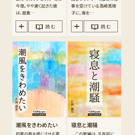
今夜。やや遅く起きた彼
事を受けている高崎真樹
は、昼食…
子に、海を…
読 む
読 む
潮風をきわめたい
寝息と潮騒
初夏の風を感じさせる掌
この掌編は、五年前に