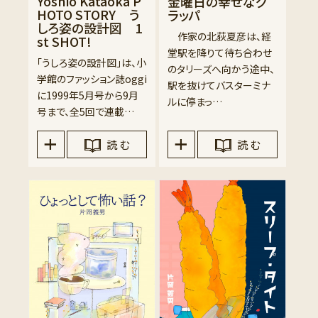
Yoshio Kataoka P
金曜日の幸せなグ
HOTO STORY う
ラッパ
しろ姿の設計図 1
作家の北荻夏彦は、経
st SHOT!
堂駅を降りて待ち合わせ
「うしろ姿の設計図」は、小
のタリーズへ向かう途中、
学館のファッション誌oggi
駅を抜けてバスターミナ
に1999年5月号から9月
ルに停まっ…
号まで、全5回で連載…
読 む
読 む