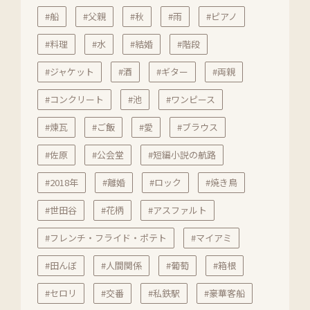
#船
#父親
#秋
#雨
#ピアノ
#料理
#水
#結婚
#階段
#ジャケット
#酒
#ギター
#両親
#コンクリート
#池
#ワンピース
#煉瓦
#ご飯
#愛
#ブラウス
#佐原
#公会堂
#短編小説の航路
#2018年
#離婚
#ロック
#焼き鳥
#世田谷
#花柄
#アスファルト
#フレンチ・フライド・ポテト
#マイアミ
#田んぼ
#人間関係
#葡萄
#箱根
#セロリ
#交番
#私鉄駅
#豪華客船