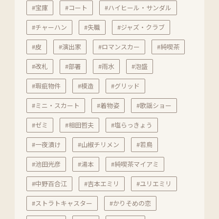
#宝庫
#コート
#ハイヒール・サンダル
#チャーハン
#失職
#ジャズ・クラブ
#皮
#演出家
#ロマンスカー
#純喫茶
#改札
#部署
#雨水
#泡盛
#瑕疵物件
#模造
#グリッド
#ミニ・スカート
#着物姿
#歌謡ショー
#ゼミ
#相田哲夫
#塩らっきょう
#一夜漬け
#山椒チリメン
#若鳥
#池田光彦
#湯本
#純喫茶マイアミ
#中野百合江
#吉本エミリ
#ユリエミリ
#ストラトキャスター
#かりそめの恋