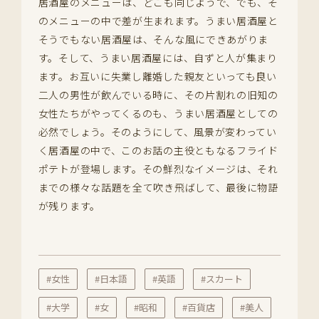
居酒屋のメニューは、どこも同じようで、でも、そ
のメニューの中で差が生まれます。うまい居酒屋と
そうでもない居酒屋は、そんな風にできあがりま
す。そして、うまい居酒屋には、自ずと人が集まり
ます。お互いに失業し離婚した親友といっても良い
二人の男性が飲んでいる時に、その片割れの旧知の
女性たちがやってくるのも、うまい居酒屋としての
必然でしょう。そのようにして、風景が変わってい
く居酒屋の中で、このお話の主役ともなるフライド
ポテトが登場します。その鮮烈なイメージは、それ
までの様々な話題を全て吹き飛ばして、最後に物語
が残ります。
#女性
#日本語
#英語
#スカート
#大学
#女
#昭和
#百貨店
#美人