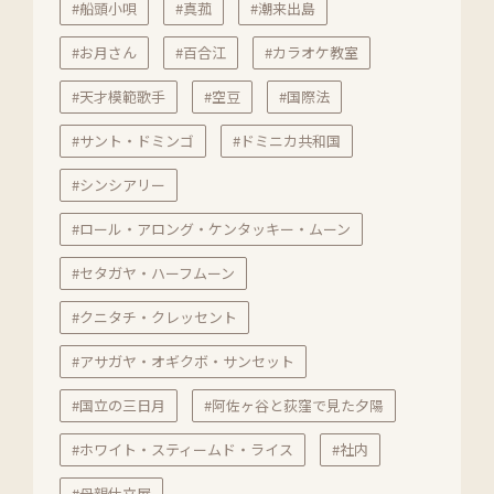
#船頭小唄
#真菰
#潮来出島
#お月さん
#百合江
#カラオケ教室
#天才模範歌手
#空豆
#国際法
#サント・ドミンゴ
#ドミニカ共和国
#シンシアリー
#ロール・アロング・ケンタッキー・ムーン
#セタガヤ・ハーフムーン
#クニタチ・クレッセント
#アサガヤ・オギクボ・サンセット
#国立の三日月
#阿佐ヶ谷と荻窪で見た夕陽
#ホワイト・スティームド・ライス
#社内
#母親仕立屋