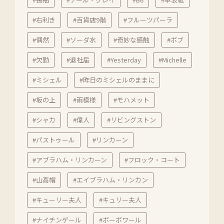
#右利き
#百貨店9階
#フルーツパーラ
#偶然
#ソーダ水
#奇妙な感触
#ボブ
#欠勤
#退社届
#Yesterday
#Michelle
#ミシェル
#昨日のミシェルのままに
#坂の上
#雨模様
#モハメット
#シャカ
#偉人
#リビングストン
#パストゥール
#リンカーン
#アブラハム・リンカーン
#フロック・コート
#山高帽
#エイブラハム・リンカン
#キューリー夫人
#キュリー夫人
#ナイチンゲール
#ボーボワール