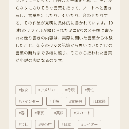
向かうに当たって、自分のメモ帳を見返し、そこか
らネタになりそうな言葉を拾って、ノートへと書き
写し、言葉を足したり、引いたり、合わせたりす
る、その作業が克明に具体的に書かれています。10
0枚のリフィルが綴じられたミニ6穴のメモ帳に書か
れた走り書きの内容は、実際に聞いた言葉から体験
したこと、架空の少女の記憶から思いついただけの
言葉の断片まで多岐に渡り、そこから拾われた言葉
が小説の卵になるのです。
#彼女
#アメリカ
#母親
#男性
#バインダー
#手帳
#文房具
#日本語
#春
#東京
#英語
#スカート
#会社
#喫茶店
#日本
#ライター