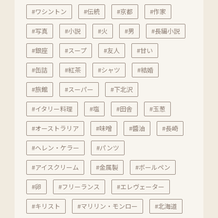
#ワシントン
#伝統
#京都
#作家
#写真
#小説
#火
#男
#長編小説
#銀座
#スープ
#友人
#甘い
#缶詰
#紅茶
#シャツ
#結婚
#旅館
#スーパー
#下北沢
#イタリー料理
#塩
#田舎
#玉葱
#オーストラリア
#味噌
#醬油
#長崎
#ヘレン・ケラー
#パンツ
#アイスクリーム
#金属製
#ボールペン
#卵
#フリーランス
#エレヴェーター
#キリスト
#マリリン・モンロー
#北海道