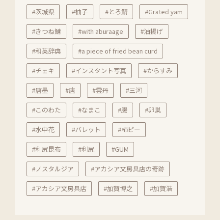
#茨城県
#柚子
#とろ鯖
#Grated yam
#きつね鯖
#with aburaage
#油揚げ
#和英辞典
#a piece of fried bean curd
#チェキ
#インスタント写真
#からすみ
#唐墨
#唐
#雲丹
#三河
#このわた
#なまこ
#腸
#卵巣
#水中花
#バレット
#柿ピー
#利尻昆布
#利尻
#GUM
#ノスタルジア
#アカシア文房具店の奇跡
#アカシア文房具店
#加賀博之
#加賀浩