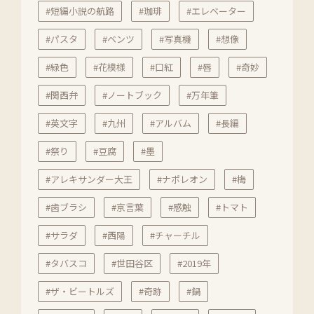
#短編小説の航路
#珈琲
#エレベーター
#パスタ
#ベンツ
#写真機
#想像
#緑色
#花模様
#口紅
#唇
#奇妙
#関西弁
#ノートブック
#万年筆
#英文字
#九州
#アルバム
#長編
#祭り
#豆腐
#墨
#アレキサンダー大王
#ナポレオン
#梅
#歯ブラシ
#京言葉
#感触
#トマト
#サラダ
#西陽
#チャーチル
#タバスコ
#世田谷区
#2019年
#ザ・ビートルズ
#奇跡
#鍋