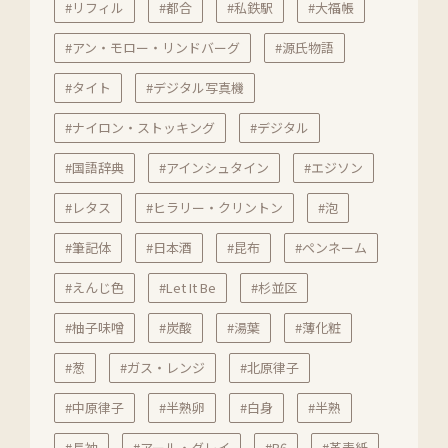
#リフィル
#都合
#私鉄駅
#大福帳
#アン・モロー・リンドバーグ
#源氏物語
#タイト
#デジタル写真機
#ナイロン・ストッキング
#デジタル
#国語辞典
#アインシュタイン
#エジソン
#レタス
#ヒラリー・クリントン
#泡
#筆記体
#日本酒
#昆布
#ペンネーム
#えんじ色
#Let It Be
#杉並区
#柚子味噌
#炭酸
#湯葉
#薄化粧
#葱
#ガス・レンジ
#北原律子
#中原律子
#半熟卵
#白身
#半熟
#長袖
#アール・グレイ
#B6
#革表紙