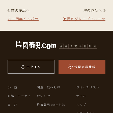
前の作品へ
次の作品へ
六十四年インパラ
追憶のグレープフルーツ
ログイン
新規会員登録
小 説
関連・読みもの
ウォッチリスト
評論・エッセイ
お知らせ
使い方
書 評
片岡義男.comとは
ヘルプ