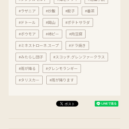
#ラザニア
#炒飯
#餃子
#番茶
#ドトール
#岡山
#ポテトサラダ
#ボウモア
#柿ピー
#肉豆腐
#ミネストローネ.スープ
#ドラ焼き
#みたらし団子
#スコッチ.グレンファークラス
#雨が降る
#グレンモランギー
#タリスカー
#雨が降ります