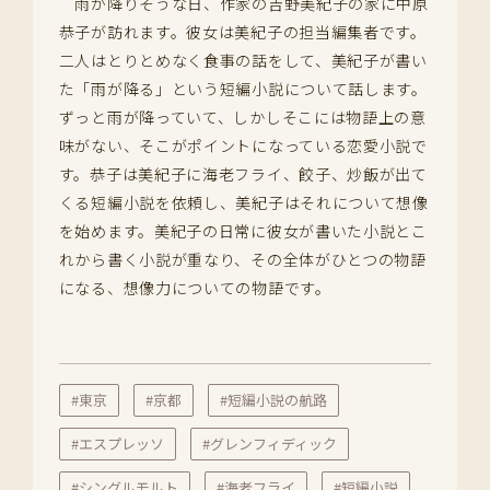
雨が降りそうな日、作家の吉野美紀子の家に中原
恭子が訪れます。彼女は美紀子の担当編集者です。
二人はとりとめなく食事の話をして、美紀子が書い
た「雨が降る」という短編小説について話します。
ずっと雨が降っていて、しかしそこには物語上の意
味がない、そこがポイントになっている恋愛小説で
す。恭子は美紀子に海老フライ、餃子、炒飯が出て
くる短編小説を依頼し、美紀子はそれについて想像
を始めます。美紀子の日常に彼女が書いた小説とこ
れから書く小説が重なり、その全体がひとつの物語
になる、想像力についての物語です。
#東京
#京都
#短編小説の航路
#エスプレッソ
#グレンフィディック
#シングルモルト
#海老フライ
#短編小説