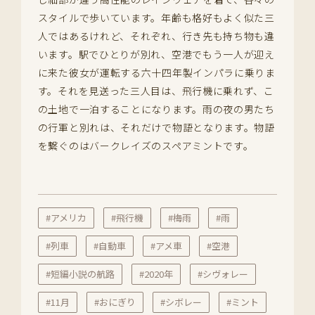
スタイルで歩いています。年齢も格好もよく似た三
人ではあるけれど、それぞれ、行き先も持ち物も違
います。駅でひとりが別れ、空港でもう一人が迎え
に来た彼女が運転する六十四年製インパラに乗りま
す。それを見送った三人目は、飛行機に乗れず、こ
の土地で一泊することになります。雨の夜の男たち
の行軍と別れは、それだけで物語となります。物語
を繋ぐのはバークレイズのスペアミントです。
#アメリカ
#飛行機
#梅雨
#雨
#列車
#自動車
#アメ車
#空港
#短編小説の航路
#2020年
#シヴォレー
#11月
#おにぎり
#シボレー
#ミント