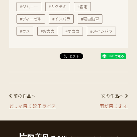
#ジムニー
#カクテキ
#霧雨
#ディーゼル
#インパラ
#軽自動車
#ウメ
#おカカ
#オカカ
#64インパラ
前の作品へ
次の作品へ
どしゃ降り餃子ライス
雨が降ります