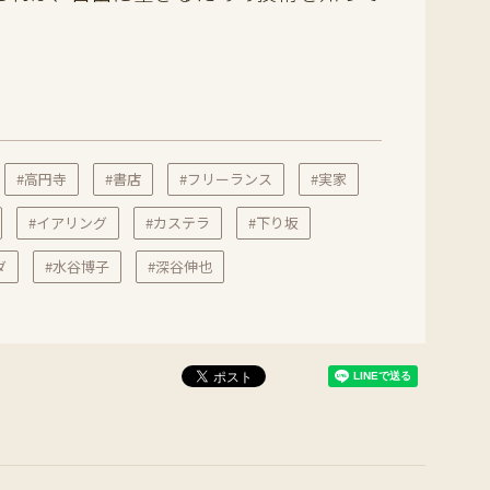
#高円寺
#書店
#フリーランス
#実家
#イアリング
#カステラ
#下り坂
ダ
#水谷博子
#深谷伸也