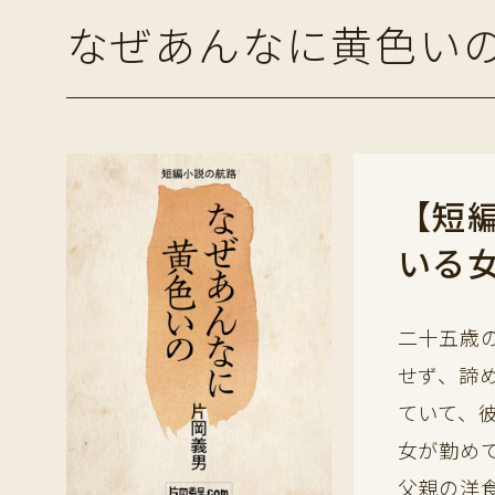
なぜあんなに黄色い
【短
いる
二十五歳
せず、諦
ていて、
女が勤め
父親の洋