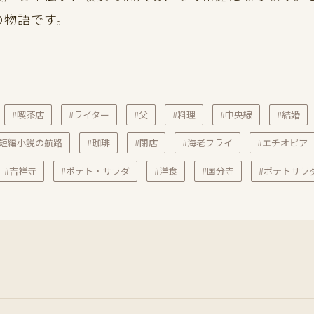
の物語です。
#喫茶店
#ライター
#父
#料理
#中央線
#結婚
#短編小説の航路
#珈琲
#閉店
#海老フライ
#エチオピア
#吉祥寺
#ポテト・サラダ
#洋食
#国分寺
#ポテトサラ