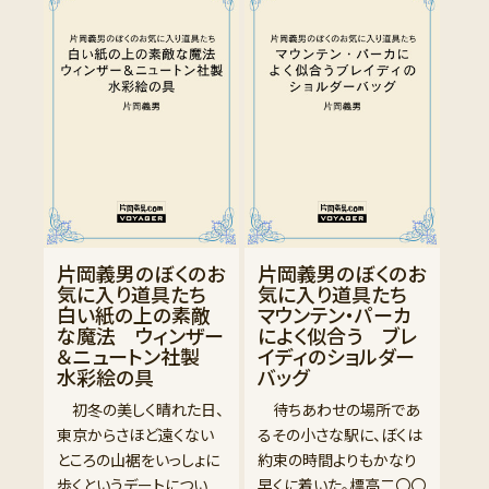
片岡義男のぼくのお
片岡義男のぼくのお
気に入り道具たち
気に入り道具たち
白い紙の上の素敵
マウンテン・パーカ
な魔法 ウィンザー
によく似合う ブレ
＆ニュートン社製
イディのショルダー
水彩絵の具
バッグ
初冬の美しく晴れた日、
待ちあわせの場所であ
東京からさほど遠くない
るその小さな駅に、ぼくは
ところの山裾をいっしょに
約束の時間よりもかなり
歩くというデートについ
早くに着いた。標高二〇〇