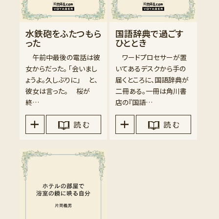
水鉄砲をふたつもら
国語辞典で過ごす
った
ひととき
午前中最後の電話は彼
ワードプロセサーが置
女からだった。 「会いまし
いてあるデスクから手の
ょうよ。久しぶりに」 と、
届くところに、国語辞典が
彼女は言った。 桜が
二冊ある。一冊は角川書
終…
店の『国語…
読 む
読 む