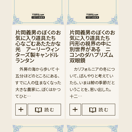
片岡義男のぼくのお
片岡義男のぼくのお
気に入り道具たち
気に入り道具たち
心なごむあたたかな
円形の視界の中に
光 アーリーウィン
別世界がある ニ
ターズ製キャンドル
コンのダハプリズム
ランタン
双眼鏡
外房の海から歩いて十
カリフォルニアの冬につ
五分ほどのところにある、
いて、ぼんやりと考えてい
すでに人の住まなくなった
たら、いまは鯨の季節だと
大きな農家に、ぼくはかつ
いうことを、思い出した。
てひと…
十二…
読 む
読 む