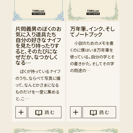
片岡義男のぼくのお
万年筆、インク、そし
気に入り道具たち
てノートブック
自分の好きなナイフ
小説のためのメモを書
を見たり持ったりす
くのに僕はいま万年筆を
ると、そのたびにな
ぜだか、なつかしく
使っている。自分の字とそ
なる…
の書きかた、そしてその字
の用途の…
ぼくが持っているナイフ
のうち、ならべて写真に撮
って、なんとかさまになる
ものだけを一堂に集める
と、こ…
読 む
読 む