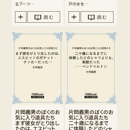
るブーツ…
戸の水を…
読 む
読 む
片岡義男のぼくのお
片岡義男のぼくのお
気に入り道具たち
気に入り道具たち
まず彼女がとり出し
二十歳になるまで
たのは、エスビット
に体験したどのシャ