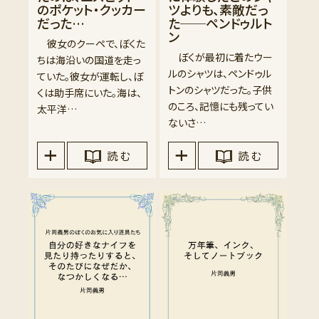
のポケット・クッカー
ツよりも、素敵だっ
だった…
た──ペンドゥルト
ン
彼女のクーペで、ぼくた
ぼくが最初に着たウー
ちは海沿いの国道を走っ
ルのシャツは、ペンドゥル
ていた。彼女が運転し、ぼ
トンのシャツだった。子供
くは助手席にいた。海は、
のころ、記憶にも残ってい
太平洋…
ないさ…
読 む
読 む