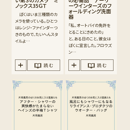
ノックス35ＧＴ
ーウインターズのフ
ォールディング洗面
ぼくはいま三種類のカ
器
メラを使っている。ひとつ
「私、オートバイの免許を
はレンジ・ファインダーつ
とることにきめたの」
きのもので、たいへんスタ
と、ある日のこと、彼女は
イルよ…
ぼくに宣言した。フロウズ
ン…
読 む
読 む