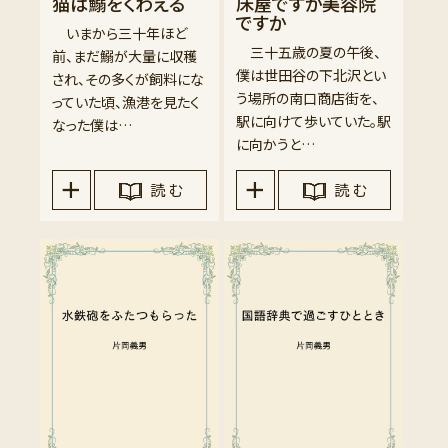
猫は鰯をくわえる
床屋ですか美容院
ですか
いまから三十年ほど
三十五歳の夏の午後、
前、まだ鰯が大量に収穫
僕は世田谷の下北沢とい
され、その多くが飼料にな
う場所の南口商店街を、
っていた頃、漁港を見たく
駅に向けて歩いていた。駅
なった僕は…
に向かうと…
読 む
読 む