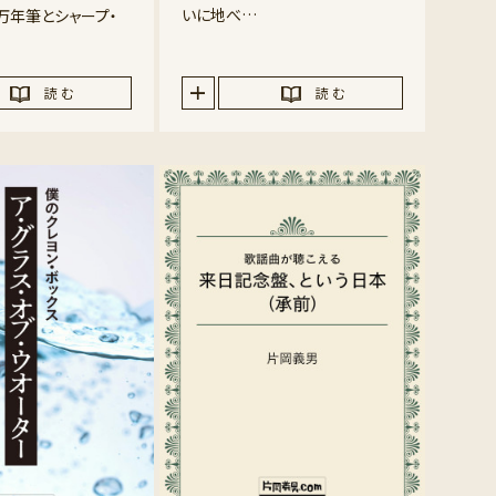
いに地べ…
万年筆とシャープ・
読 む
読 む