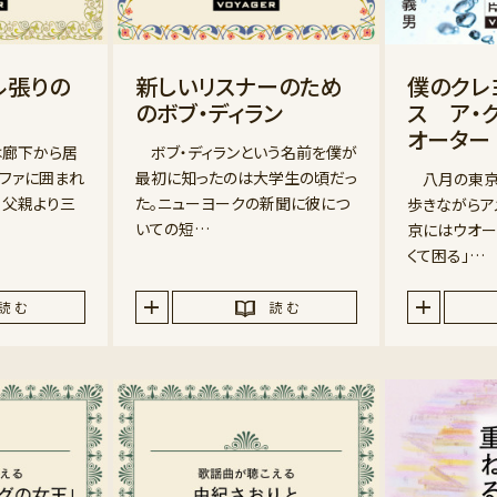
ル張りの
新しいリスナーのため
僕のクレ
のボブ・ディラン
ス ア・グ
オーター
廊下から居
ボブ・ディランという名前を僕が
ソファに囲まれ
最初に知ったのは大学生の頃だっ
八月の東京
。父親より三
た。ニューヨークの新聞に彼につ
歩きながらア
いての短…
京にはウオー
くて困る」…
読 む
読 む