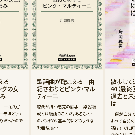
こえる
歌謡曲が聴こえる 由
散歩し
ングの女
紀さおりとピンク・マル
40（最
おみ
ティーニ
過去と未
は
 一九八〇
聴衆が持つ感覚の触手 楽器編
一年ほど、つ
成とは編曲のことだ。あるひとつ
僕が自分で
りだったので
のバンドが、基本的にどのような
すべて自分の
楽器編成…
話はすでに何
なかとは、こ