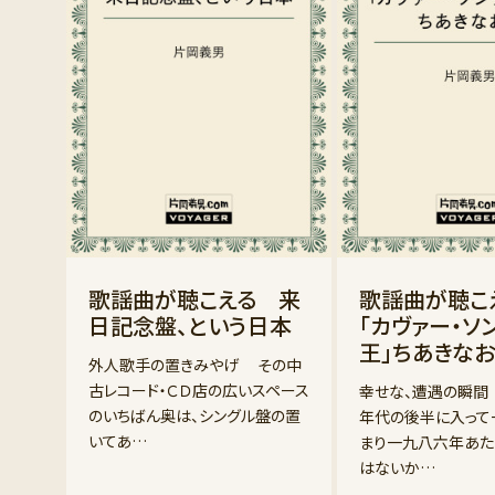
歌謡曲が聴こえる 来
歌謡曲が聴
日記念盤、という日本
「カヴァー・ソ
王」ちあきな
外人歌手の置きみやげ その中
古レコード・ＣＤ店の広いスペース
幸せな、遭遇の瞬間
のいちばん奥は、シングル盤の置
年代の後半に入って
いてあ…
まり一九八六年あた
はないか…