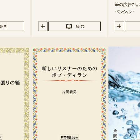
筆の広告だ。
ペンシル…
読 む
読 む