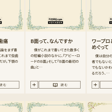
歯痛
B面って、なんですか
ワープロ
めぐって
論をまず書
僕がこれまで書いてきた数多く
これまで虫歯
の短編小説のなかに、『アビー・ロ
僕は自分の
だが。下顎の
ードのＢ面』そして『Ｂ面の最初の
者でもないと
曲』と…
でもないかわ
るだろう、…
読 む
読 む