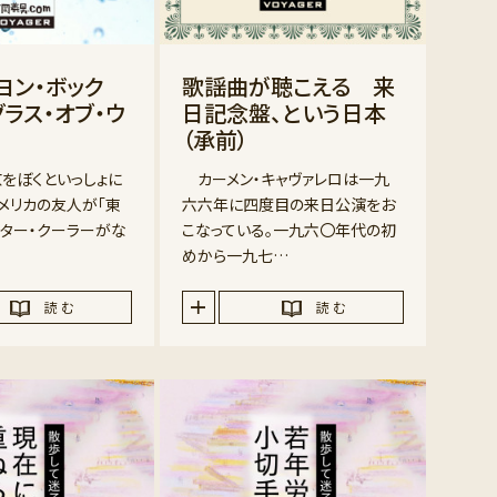
ヨン・ボック
歌謡曲が聴こえる 来
ラス・オブ・ウ
日記念盤、という日本
（承前）
をぼくといっしょに
カーメン・キャヴァレロは一九
メリカの友人が「東
六六年に四度目の来日公演をお
ター・クーラーがな
こなっている。一九六〇年代の初
めから一九七…
読 む
読 む