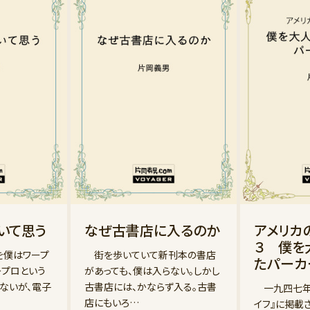
いて思う
なぜ古書店に入るのか
アメリ
３ 僕を
を僕はワープ
街を歩いていて新刊本の書店
たパーカ
ープロという
があっても、僕は入らない。しかし
ないが、電子
古書店には、かならず入る。古書
一九四七年
店にもいろ…
イフ』に掲載