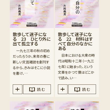
散歩して迷子にな
散歩して迷子にな
る 23 ひとり外に
る 22 材料はす
出て孤立する
べて自分のなかに
ある
一九七三年の秋の初め
日本における大衆の時
だったろうか、来年の春に
代は昭和十二年（一九三
新しい文芸雑誌を創刊す
七年）に始まった、という
るから、きみはそこに小説
文章をかつて僕はどこか
を書け、…
で読み、い…
読 む
読 む