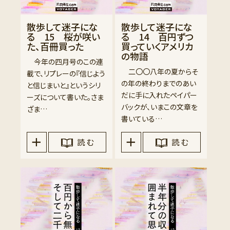
散歩して迷子にな
散歩して迷子にな
る 15 桜が咲い
る 14 百円ずつ
た、百冊買った
買っていくアメリカ
の物語
今年の四月号のこの連
二〇〇八年の夏からそ
載で、リプレーの『信じよう
の年の終わりまでのあい
と信じまいと』というシリ
だに手に入れたペイパー
ーズについて書いた。さま
バックが、いまこの文章を
ざま…
書いている…
読 む
読 む