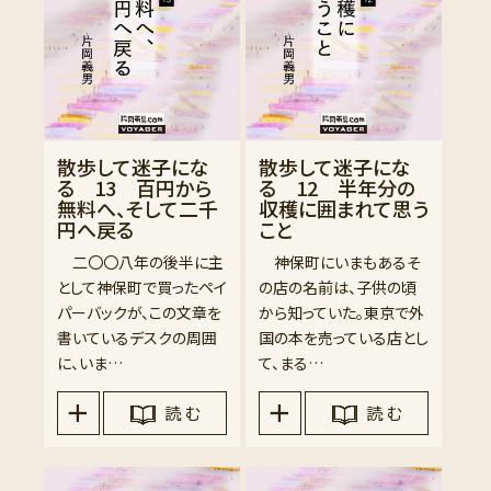
散歩して迷子にな
散歩して迷子にな
る 13 百円から
る 12 半年分の
無料へ、そして二千
収穫に囲まれて思う
円へ戻る
こと
二〇〇八年の後半に主
神保町にいまもあるそ
として神保町で買ったペイ
の店の名前は、子供の頃
パーバックが、この文章を
から知っていた。東京で外
書いているデスクの周囲
国の本を売っている店とし
に、いま…
て、まる…
読 む
読 む