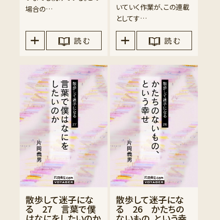
いていく作業が、この連載
場合の…
としてす…
読 む
読 む
散歩して迷子にな
散歩して迷子にな
る 27 言葉で僕
る 26 かたちの
はなにをしたいのか
ないもの、という幸