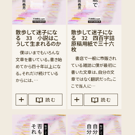
散歩して迷子にな
散歩して迷子にな
る 33 小説はこ
る 32 四百字詰
うして生まれるのか
原稿用紙で三十六
枚
僕はいまでもいろんな
書店で一般に市販され
文章を書いている。書き始
ている雑誌に僕が最初に
めてから四十年以上にな
書いた文章は、自分の文
る。それだけ続けている
章ではなく翻訳だった。こ
からには、…
こで当人に…
読 む
読 む