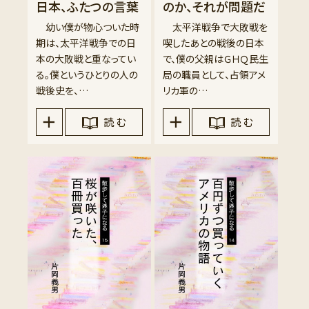
日本、ふたつの言葉
のか、それが問題だ
幼い僕が物心ついた時
太平洋戦争で大敗戦を
期は、太平洋戦争での日
喫したあとの戦後の日本
本の大敗戦と重なってい
で、僕の父親はＧＨＱ民生
る。僕というひとりの人の
局の職員として、占領アメ
戦後史を、…
リカ軍の…
読 む
読 む