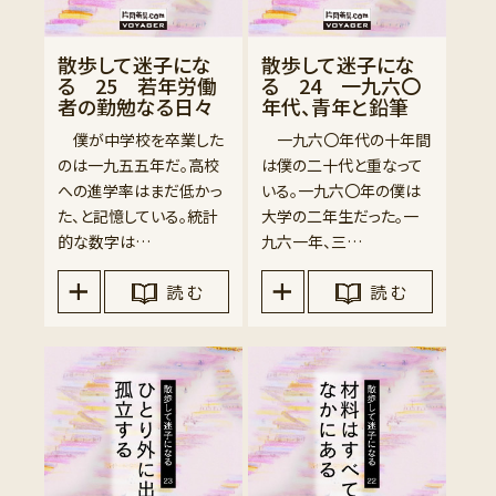
散歩して迷子にな
散歩して迷子にな
る 25 若年労働
る 24 一九六〇
者の勤勉なる日々
年代、青年と鉛筆
僕が中学校を卒業した
一九六〇年代の十年間
のは一九五五年だ。高校
は僕の二十代と重なって
への進学率はまだ低かっ
いる。一九六〇年の僕は
た、と記憶している。統計
大学の二年生だった。一
的な数字は…
九六一年、三…
読 む
読 む