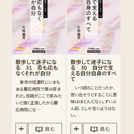
散歩して迷子にな
散歩して迷子にな
る 31 否も応も
る 30 自分で支
なくそれが自分
える自分自身のすべ
て
東京の信濃町にいまも
いつ頃のことだったか、
ある慶応病院で僕は産ま
思い出そうとすることに意
れた。母親がここで産みた
味はほとんどない。ずいぶ
いと強く主張したから慶
ん前、としか言いようはな
応病院にな…
い、…
読 む
読 む