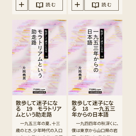
読 む
読 む
散歩して迷子にな
散歩して迷子にな
る 19 モラトリア
る 18 一九五三
ムという助走路
年からの日本語
一九五三年の夏、十三
一九四四年の秋深くに、
歳のとき、少年時代の入口
僕は東京から山口県の岩