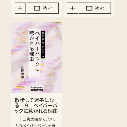
読 む
読 む
散歩して迷子にな
る ９ ペイパーバ
ックに惹かれる理由
十三歳の頃からアメリ
カのペイパーバックを買