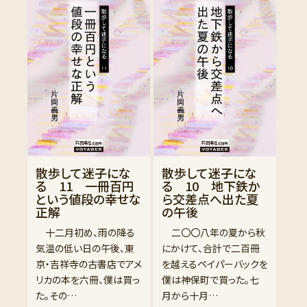
散歩して迷子にな
散歩して迷子にな
る 11 一冊百円
る 10 地下鉄か
という値段の幸せな
ら交差点へ出た夏
正解
の午後
十二月初め、雨の降る
二〇〇八年の夏から秋
気温の低い日の午後、東
にかけて、合計で二百冊
京・吉祥寺の古書店でアメ
を越えるペイパーバックを
リカの本を六冊、僕は買っ
僕は神保町で買った。七
た。その…
月から十月…