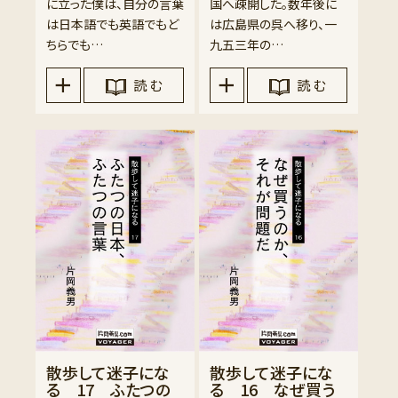
に立った僕は、自分の言葉
国へ疎開した。数年後に
は日本語でも英語でもど
は広島県の呉へ移り、一
ちらでも…
九五三年の…
読 む
読 む
散歩して迷子にな
散歩して迷子にな
る 17 ふたつの
る 16 なぜ買う