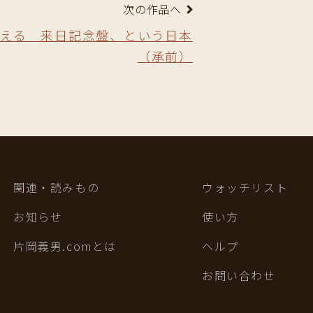
次の作品へ
える 来日記念盤、という日本
（承前）
関連・読みもの
ウォッチリスト
お知らせ
使い方
片岡義男.comとは
ヘルプ
お問い合わせ