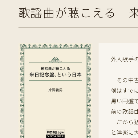
歌謡曲が聴こえる 
外人歌手
その中古
僕はすで
黒い円盤
前の歌謡
だから猛
と洋楽に