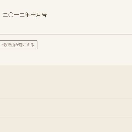
5』二〇一二年十月号
#歌謡曲が聴こえる