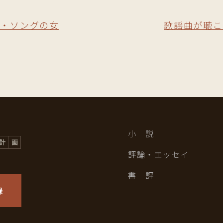
ー・ソングの女
歌謡曲が聴こ
小 説
評論・エッセイ
書 評
録