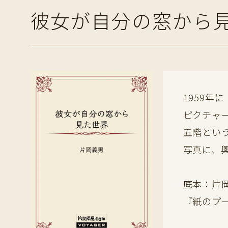
彼女が自分の窓から
1959
ピクチャ
五階とい
写真に、
底本：片
『紙のプ