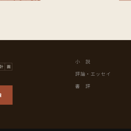
小 説
評論・エッセイ
書 評
録