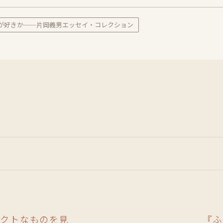
が好きか──片岡義男エッセイ・コレクション
ラクトなものを見
『ふ