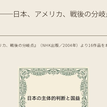
──日本、アメリカ、戦後の分岐
カ、戦後の分岐点』（NHK出版／2004年）より16作品