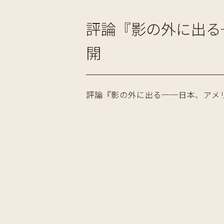
評論『影の外に出る
開
評論『影の外に出る──日本、アメリ