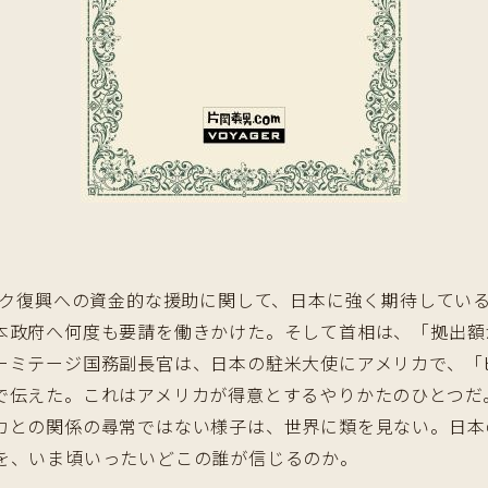
イラク復興への資金的な援助に関して、日本に強く期待してい
本政府へ何度も要請を働きかけた。そして首相は、「拠出額
ーミテージ国務副長官は、日本の駐米大使にアメリカで、「
で伝えた。これはアメリカが得意とするやりかたのひとつだ
カとの関係の尋常ではない様子は、世界に類を見ない。日本
を、いま頃いったいどこの誰が信じるのか。