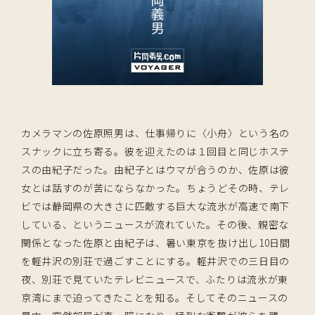
カメラマンの佐原照男は、仕事帰りに〈小舟〉という名の
スナックに立ち寄る。彼を迎えたのは１回目と同じホステ
スの由紀子だった。由紀子とはウマが合うのか、佐原は彼
女とは話すのが苦にならなかった。ちょうどその時、テレ
ビでは静岡県の大きさに匹敵する巨大な流氷が高速で南下
している、というニュースが流れていた。その後、親密な
関係となった佐原と由紀子は、暑い東京を抜け出し10日間
を軽井沢の別荘で過ごすことにする。軽井沢での三日目の
夜、別荘で見ていたテレビニュースで、ふたりは流氷が東
京湾にまで迫ってきたことを知る。そしてそのニュースの