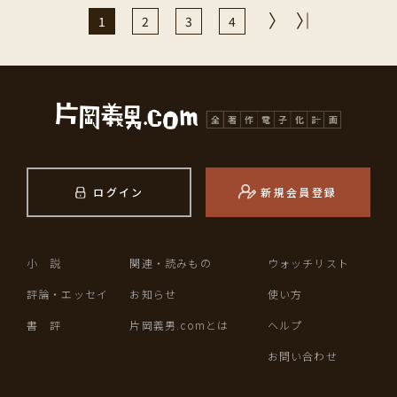
1
2
3
4
ログイン
新規会員登録
小 説
関連・読みもの
ウォッチリスト
評論・エッセイ
お知らせ
使い方
書 評
片岡義男.comとは
ヘルプ
お問い合わせ