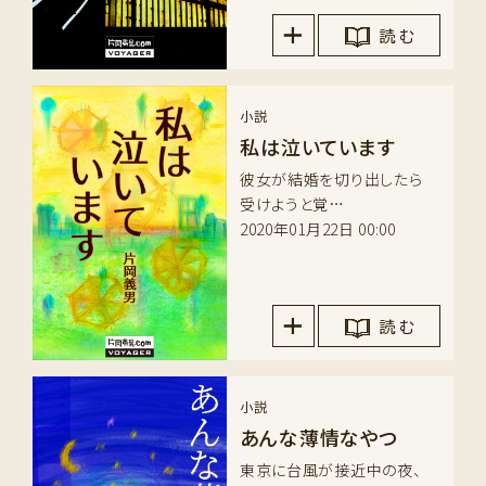
読 む
小説
私は泣いています
彼女が結婚を切り出したら
受けようと覚…
2020年01月22日 00:00
読 む
小説
あんな薄情なやつ
東京に台風が接近中の夜、