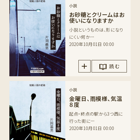
小説
お砂糖とクリームはお
使いになりますか
小説というものは、形になり
にくい何か…
2020年10月01日 00:00
読 む
小説
金曜日、雨模様、気温
８度
起点・終点の駅から3つ西に
行った街に…
2020年10月01日 00:00