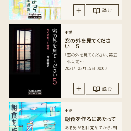
読 む
小説
窓の外を見てくださ
い ５
「窓の外を見てください」第五
回は、前…
2021年02月15日 00:00
読 む
小説
朝食を作るにあたって
ある男が朝目覚めてから、朝