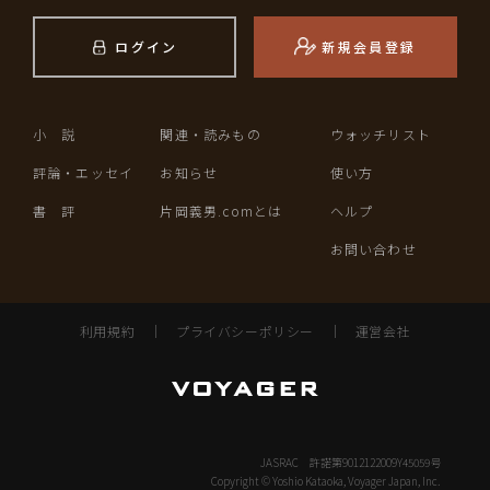
ログイン
新規会員登録
小 説
関連・読みもの
ウォッチリスト
評論・エッセイ
お知らせ
使い方
書 評
片岡義男.comとは
ヘルプ
お問い合わせ
利用規約
｜
プライバシーポリシー
｜
運営会社
JASRAC 許諾第9012122009Y45059号
Copyright © Yoshio Kataoka, Voyager Japan, Inc.