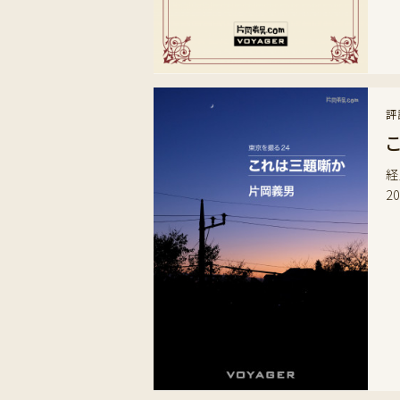
評
経
2