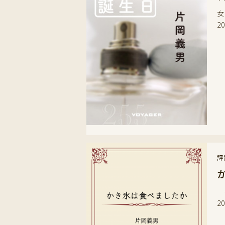
女
2
評
待
2