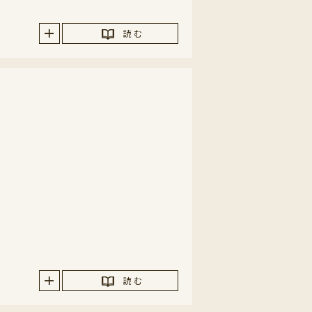
読 む
読 む