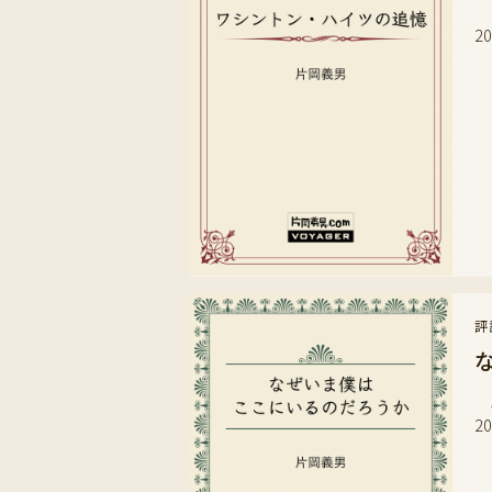
一
2
評
尾
2