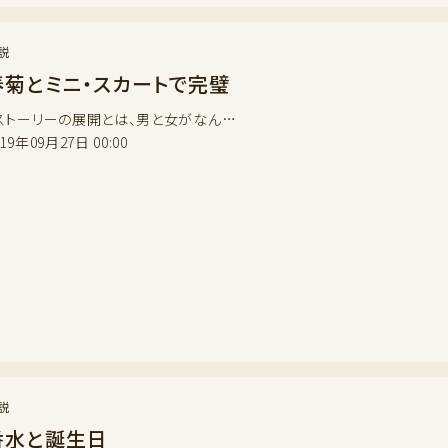
説
春菊とミニ・スカートで完璧
ストーリーの展開とは、男と女がなん…
019年09月27日 00:00
説
香水と誕生日