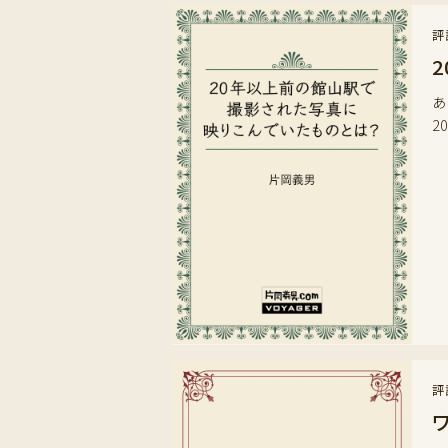
評
あ
2
評