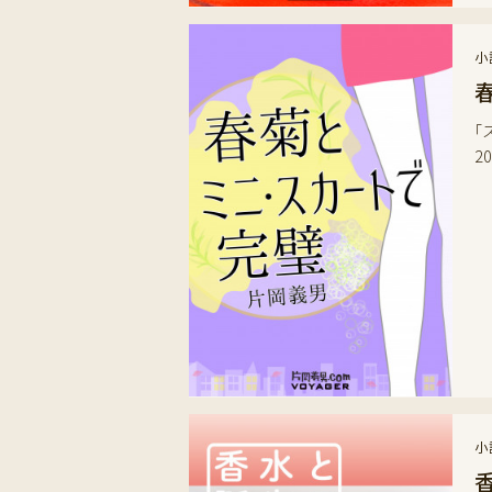
小
「
2
小