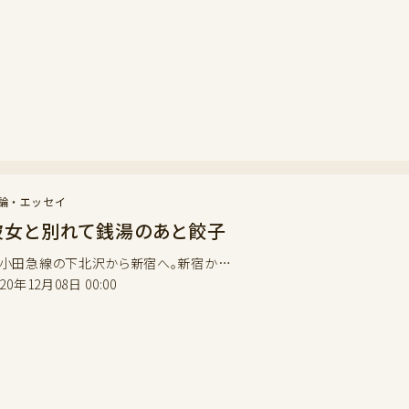
論・エッセイ
彼女と別れて銭湯のあと餃子
田急線の下北沢から新宿へ。新宿か…
020年12月08日 00:00