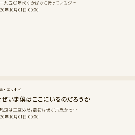
九五〇年代なかばから持っているジ…
020年10月01日 00:00
論・エッセイ
なぜいま僕はここにいるのだろうか
道は三度めだ。最初は僕が六歳か七…
020年10月01日 00:00