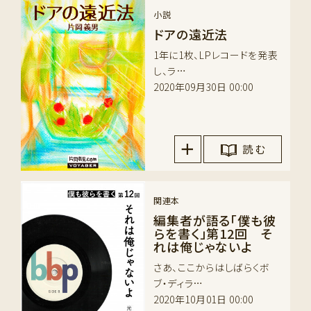
小説
ドアの遠近法
1年に1枚、LPレコードを発表
し、ラ…
2020年09月30日 00:00
読 む
関連本
編集者が語る「僕も彼
らを書く」第12回 そ
れは俺じゃないよ
さあ、ここからはしばらくボ
ブ・ディラ…
2020年10月01日 00:00