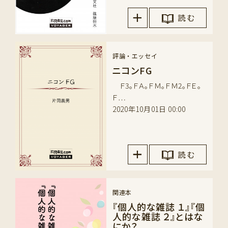
読 む
評論・エッセイ
ニコンFG
Ｆ3。ＦＡ。ＦＭ。ＦＭ2。ＦＥ。
Ｆ…
2020年10月01日 00:00
読 む
関連本
『個人的な雑誌 １』『個
人的な雑誌 ２』とはな
にか？