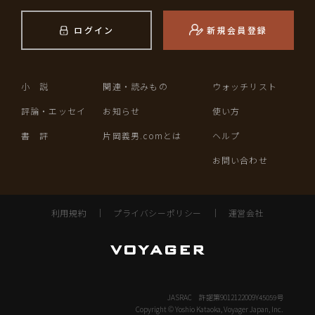
ログイン
新規会員登録
小 説
関連・読みもの
ウォッチリスト
評論・エッセイ
お知らせ
使い方
書 評
片岡義男.comとは
ヘルプ
お問い合わせ
利用規約
｜
プライバシーポリシー
｜
運営会社
JASRAC 許諾第9012122009Y45059号
Copyright © Yoshio Kataoka, Voyager Japan, Inc.