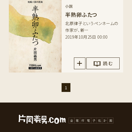
小説
半熟卵ふたつ
北原律子というペンネームの
作家が、新…
2019年10月25日 00:00
読 む
1