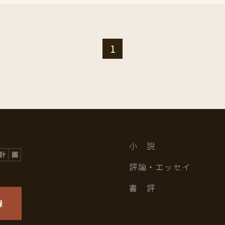
1
小 説
評論・エッセイ
書 評
録