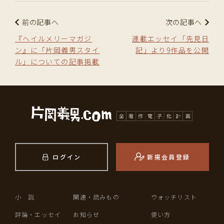
前の記事へ
次の記事へ
『ヘイルメリーマガジ
連載エッセイ「先見日
ン』に「片岡義男スタイ
記」より9作品を公開
ル」についての記事掲載
ログイン
新規会員登録
小 説
関連・読みもの
ウォッチリスト
評論・エッセイ
お知らせ
使い方