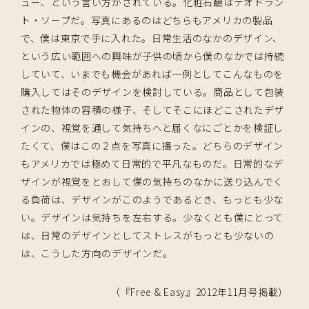
ュー、という言い方がされている。化粧石鹼はデオドラン
ト・ソープだ。写真にあるのはどちらもアメリカの製品
で、僕は東京で手に入れた。日常生活のなかのデザイン、
という広い範囲への興味が子供の頃から僕のなかでは持続
していて、いまでも機会があれば一例としてこんなものを
購入してはそのデザインを検討している。商品として包装
された物体の容積の様子、そしてそこにほどこされたデザ
インの、視覚を通して気持ちへと届くなにごとかを検証し
たくて、僕はこの２点を写真に撮った。どちらのデザイン
もアメリカでは極めて日常的で平凡なものだ。日常的なデ
ザインが視覚をとおして僕の気持ちのなかに送り込んでく
る負荷は、デザインがこのようであるとき、もっとも少な
い。デザインは気持ちを左右する。少なくとも僕にとって
は、日常のデザインとしてストレスがもっとも少ないの
は、こうした方向のデザインだ。
（『Free & Easy』2012年11月号掲載）