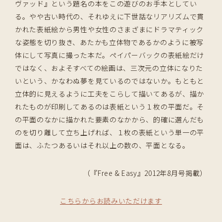
ヴァッド』という題名の本をこの遊びのお手本としてい
る。やや古い時代の、それゆえに下世話なリアリズムで貫
かれた表紙絵から男性や女性のさまざまにドラマティック
な姿態を切り抜き、あたかも立体物であるかのように被写
体にして写真に撮った本だ。ペイパーバックの表紙絵だけ
ではなく、およそすべての絵画は、三次元の立体になりた
いという、かなわぬ夢を見ているのではないか。もともと
立体的に見えるように工夫をこらして描いてあるが、描か
れたものが印刷してあるのは表紙という１枚の平面だ。そ
の平面のなかに描かれた要素のなかから、的確に選んだも
のを切り離して立ち上げれば、１枚の表紙という単一の平
面は、ふたつあるいはそれ以上の数の、平面となる。
（『Free & Easy』2012年8月号掲載）
こちらからお読みいただけます