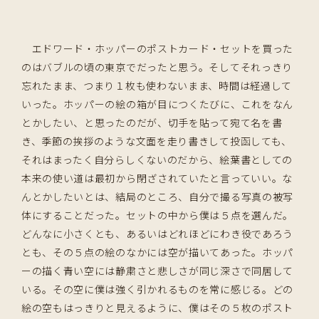
エドワード・ホッパーのポストカード・セットを買った
のはバブルの頃の東京でだったと思う。そしてそれっきり
忘れたまま、つまり１枚も使わないまま、時間は経過して
いった。ホッパーの絵の箱が目につくたびに、これをなん
とかしたい、と思ったのだが、切手を貼って宛て名を書
き、季節の挨拶のような文面を走り書きして投函しても、
それはまったく自分らしくないのだから、絵葉書としての
本来の使い道は最初から閉ざされていたと言っていい。な
んとかしたいとは、結局のところ、自分で撮る写真の被写
体にすることだった。セットの中から僕は５点を選んだ。
どんなに小さくとも、あるいはどれほどにわき役であろう
とも、その５点の絵のなかには空が描いてあった。ホッパ
ーの描く青い空には静粛さと悲しさが同じ深さで同居して
いる。その空に僕は強く引かれるものを常に感じる。どの
絵の空もはっきりと見えるように、僕はその５枚のポスト