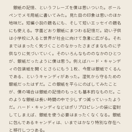
銀紙の記憶、というフレーズを僕は思いついた。ボール
ペンでメモ用紙に書いてみた。見た目の印象は思いのほか
地味だ。短編小説の題名にも、そして短いエッセイの題名
にも使える。字面どおり銀紙にまつわる記憶だ。幼い子供
は小学校に入ると世界が社会に向けて急激に広がる。それ
まではまったく気づくことのなかったさまざまなものに子
供なりに気づいていく。そのいろんなもののなかのひとつ
が、銀紙だったように僕は思う。例えばハード・キャンデ
ィの包装紙を開くとさらにもう１枚、今度は銀紙でくるん
である、というキャンディがあった。湿気から守るための
銀紙だったはずだ。この銀紙を平らにのばしてみたこと
が、僕の場合は銀紙の記憶のもっとも基本的なものだ。こ
のような銀紙は長い時間の中で少しずつ減っていったよう
だ。ハード・キャンディなどはポリプロピレンの袋に密封
してしまえば、銀紙を使う必要はまったくなくなる。銀紙
に包んであるキャンディは、いまではかなり特別な存在へ
と移行しつつある。