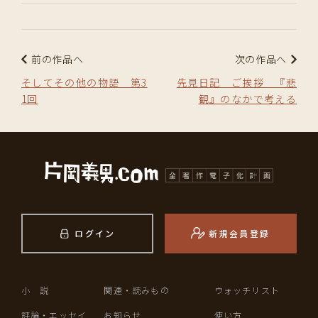
前の作品へ
次の作品へ
そしてその他の物語 第3
先見日記 ご挨拶 『悲
1回
観』のなかで考える
ログイン
新規会員登録
小 説
関連・読みもの
ウォッチリスト
評論・エッセイ
お知らせ
使い方