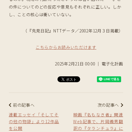
の件についてのどの反応や意見もそれぞれに正しい。しか
し、ことの核心は衝いていない。
（『先見日記』NTTデータ／2002年12月３日掲載）
こちらからお読みいただけます
2025年2月21日 00:00 ｜ 電子化計画
前の記事へ
次の記事へ
連載エッセイ「そしてそ
映画『名もなき者』関連
の他の物語」より12作品
Web記事で、片岡義男翻
を公開
訳の『タランチュラ』に