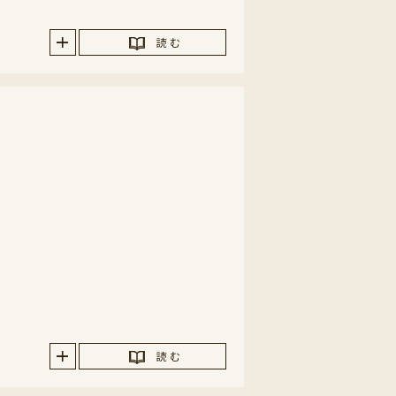
読 む
読 む