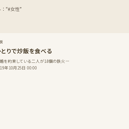
ル：“#女性”
説
ひとりで炒飯を食べる
婚を約束している二人が18個の鉄火…
019年10月25日 00:00