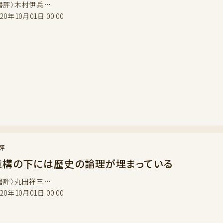
書評〉木村伊兵…
020年10月01日 00:00
評
遺構の下には歴史の論理が埋まっている
書評〉丸田祥三…
020年10月01日 00:00