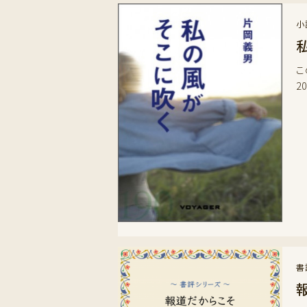
小
こ
2
書