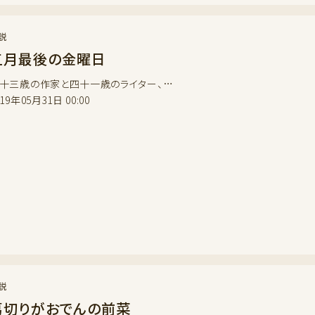
説
五月最後の金曜日
十三歳の作家と四十一歳のライター、…
019年05月31日 00:00
説
葛切りがおでんの前菜