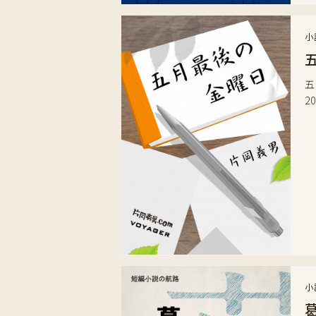
小
五
2
小