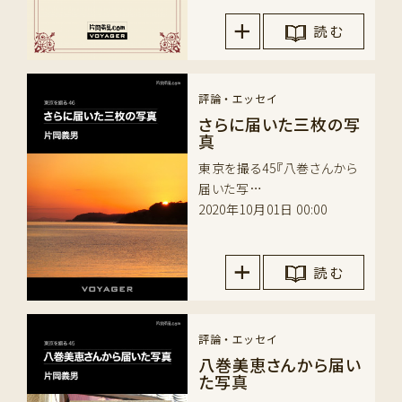
読 む
評論・エッセイ
さらに届いた三枚の写
真
東京を撮る45『八巻さんから
届いた写…
2020年10月01日 00:00
読 む
評論・エッセイ
八巻美恵さんから届い
た写真