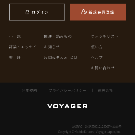
ログイン
新規会員登録
小 説
関連・読みもの
ウォッチリスト
評論・エッセイ
お知らせ
使い方
書 評
片岡義男.comとは
ヘルプ
お問い合わせ
利用規約
｜
プライバシーポリシー
｜
運営会社
JASRAC 許諾第9012122009Y45059号
Copyright © Yoshio Kataoka, Voyager Japan, Inc.