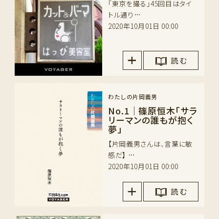
「東京を撮る」45回目はタイ
トル通り…
2020年10月01日 00:00
読 む
わたしの片岡義男
No.1｜篠原恒木「サラ
リーマンの誰もが抱く
夢」
【片岡義男さんは、言葉に敏
感だ】 …
2020年10月01日 00:00
読 む