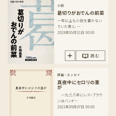
小説
葛切りがおでんの前菜
一年以上も小説を書かない
でいた男と、…
2019年05月31日 00:00
読 む
評論・エッセイ
真夜中にセロリの茎
が
一九三八年にレス・ブラウ
ンはバンド…
2021年09月07日 00:00