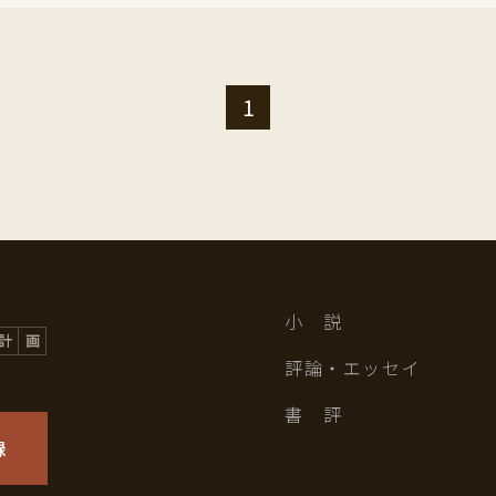
1
小 説
評論・エッセイ
書 評
録