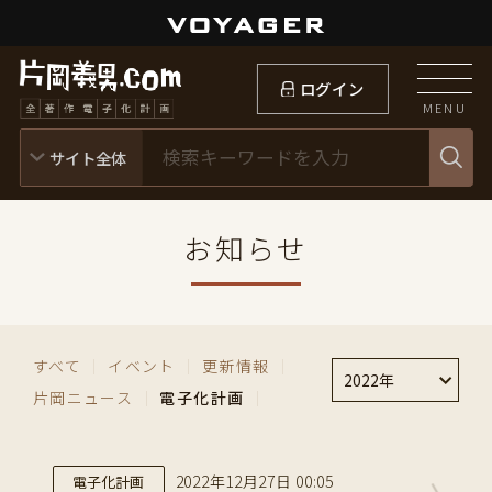
ログイン
MENU
お知らせ
すべて
｜
イベント
｜
更新情報
｜
2022年
片岡ニュース
｜
電子化計画
｜
2022年12月27日 00:05
電子化計画