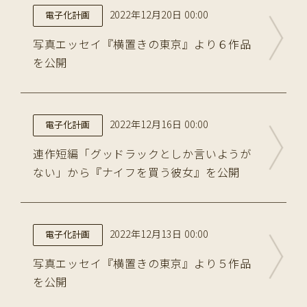
2022年12月20日 00:00
電子化計画
写真エッセイ『横置きの東京』より６作品
を公開
2022年12月16日 00:00
電子化計画
連作短編「グッドラックとしか言いようが
ない」から『ナイフを買う彼女』を公開
2022年12月13日 00:00
電子化計画
写真エッセイ『横置きの東京』より５作品
を公開