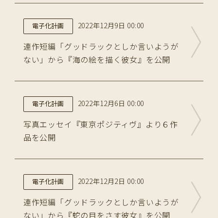
2022年12月9日 00:00
電子化計画
連作短編「グッドラックとしか言いようが
ない」から『海の絵を描く彼女』を公開
2022年12月6日 00:00
電子化計画
写真エッセイ『東京ポジティヴ』より６作
品を公開
2022年12月2日 00:00
電子化計画
連作短編「グッドラックとしか言いようが
ない」から『蛇の目をさす彼女』を公開