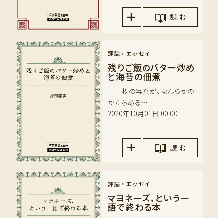
読 む
評論・エッセイ
残りご飯のバター炒め
と海苔の佃煮
一枚の写真が、なんらかの
かたちある…
2020年10月01日 00:00
読 む
評論・エッセイ
マヨネーズ、という一
語で終わる本