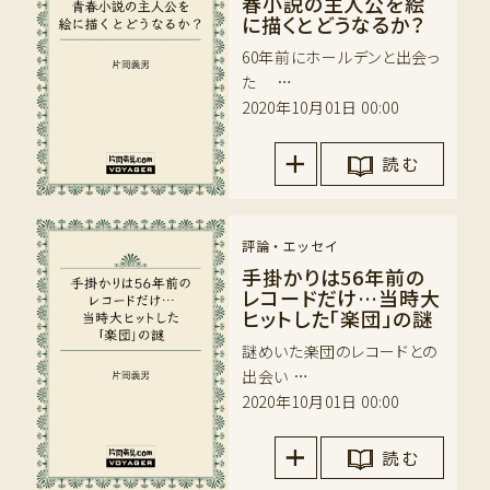
春小説の主人公を絵
に描くとどうなるか？
60年前にホールデンと出会っ
た …
2020年10月01日 00:00
読 む
評論・エッセイ
手掛かりは56年前の
レコードだけ…当時大
ヒットした「楽団」の謎
謎めいた楽団のレコードとの
出会い …
2020年10月01日 00:00
読 む