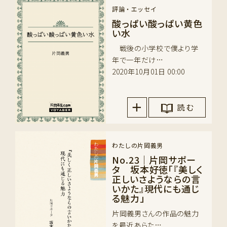
評論・エッセイ
酸っぱい酸っぱい黄色
い水
戦後の小学校で僕より学
年で一年だけ…
2020年10月01日 00:00
読 む
わたしの片岡義男
No.23｜片岡サポー
タ 坂本好徳「『美しく
正しいさようならの言
いかた』現代にも通じ
る魅力」
片岡義男さんの作品の魅力
を最近あらた…