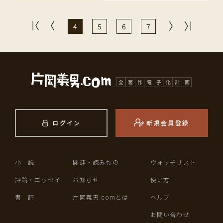
4
5
6
7
ログイン
新規会員登録
小 説
関連・読みもの
ウォッチリスト
評論・エッセイ
お知らせ
使い方
書 評
片岡義男.comとは
ヘルプ
お問い合わせ