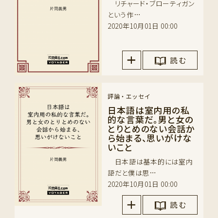
リチャード・ブローティガン
という作…
2020年10月01日 00:00
読 む
評論・エッセイ
日本語は室内用の私
的な言葉だ。男と女の
とりとめのない会話か
ら始まる、思いがけな
いこと
日本語は基本的には室内
語だと僕は思…
2020年10月01日 00:00
読 む