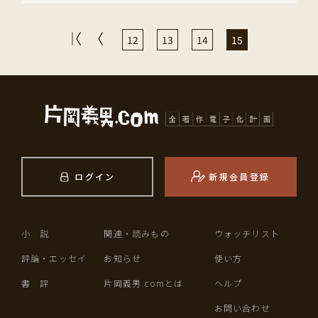
12
13
14
15
ログイン
新規会員登録
小 説
関連・読みもの
ウォッチリスト
評論・エッセイ
お知らせ
使い方
書 評
片岡義男.comとは
ヘルプ
お問い合わせ