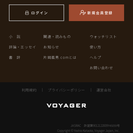
ログイン
新規会員登録
小 説
関連・読みもの
ウォッチリスト
評論・エッセイ
お知らせ
使い方
書 評
片岡義男.comとは
ヘルプ
お問い合わせ
利用規約
｜
プライバシーポリシー
｜
運営会社
JASRAC 許諾第9012122009Y45059号
Copyright © Yoshio Kataoka, Voyager Japan, Inc.