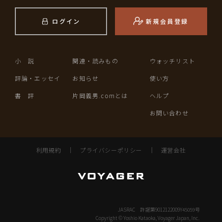
ログイン
新規会員登録
小 説
関連・読みもの
ウォッチリスト
評論・エッセイ
お知らせ
使い方
書 評
片岡義男.comとは
ヘルプ
お問い合わせ
利用規約
｜
プライバシーポリシー
｜
運営会社
JASRAC 許諾第9012122009Y45059号
Copyright © Yoshio Kataoka, Voyager Japan, Inc.