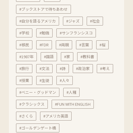
#ブックストアで待ちあわせ
#自分を語るアメリカ
#ジャズ
#社会
#学校
#勉強
#サンフランシスコ
#移民
#FDR
#両親
#言葉
#桜
#1987年
#国語
#家
#教科書
#旅行
#文法
#詩
#政治家
#考え
#授業
#生徒
#人々
#ベニー・グッドマン
#人種
#クラシックス
#FUN WITH ENGLISH
#さくら
#アメリカ英語
#ゴールデンゲート橋