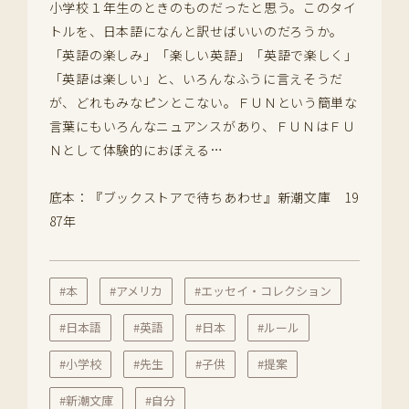
小学校１年生のときのものだったと思う。このタイ
トルを、日本語になんと訳せばいいのだろうか。
「英語の楽しみ」「楽しい英語」「英語で楽しく」
「英語は楽しい」と、いろんなふうに言えそうだ
が、どれもみなピンとこない。ＦＵＮという簡単な
言葉にもいろんなニュアンスがあり、ＦＵＮはＦＵ
Ｎとして体験的におぼえる…
底本：『ブックストアで待ちあわせ』新潮文庫 19
87年
#本
#アメリカ
#エッセイ・コレクション
#日本語
#英語
#日本
#ルール
#小学校
#先生
#子供
#提案
#新潮文庫
#自分