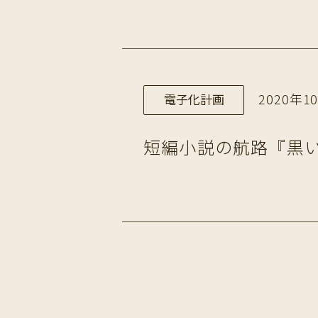
2020年10
電子化計画
短編小説の航路『黒