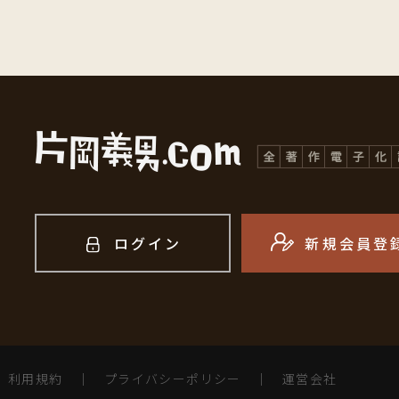
ログイン
新規会員登
利用規約
｜
プライバシーポリシー
｜
運営会社