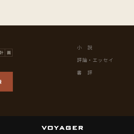
小 説
評論・エッセイ
書 評
録