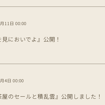
月11日 00:00
を見においでよ』公開！
月4日 00:00
茶屋のセールと積乱雲』公開しました！