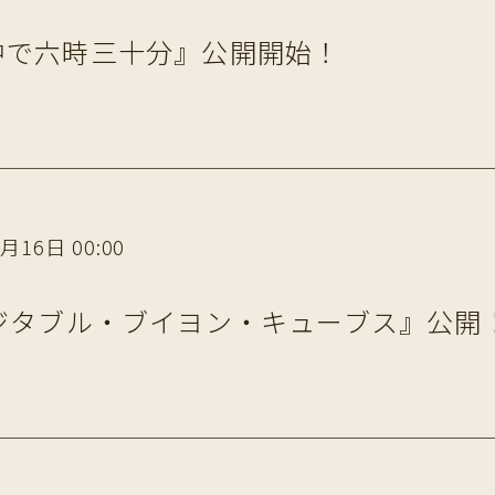
中で六時三十分』公開開始！
月16日 00:00
ジタブル・ブイヨン・キューブス』公開