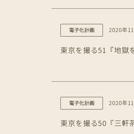
2020年11
電子化計画
東京を撮る51『地獄
2020年11
電子化計画
東京を撮る50『三軒