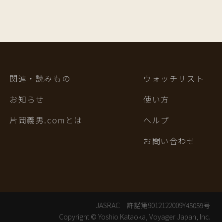
関連・読みもの
ウォッチリスト
お知らせ
使い方
片岡義男.comとは
ヘルプ
お問い合わせ
JASRAC 許諾第9012122009Y45059号
Copyright © Yoshio Kataoka, Voyager Japan, Inc.