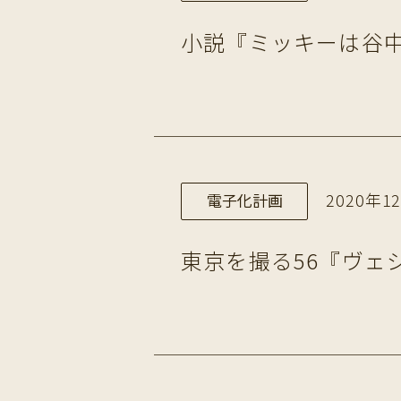
小説『ミッキーは谷
2020年12
電子化計画
東京を撮る56『ヴェ