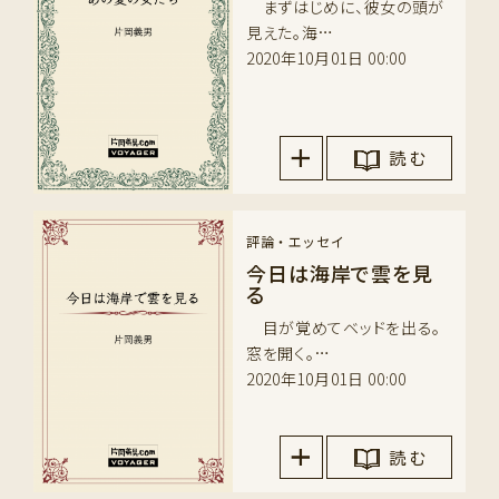
まずはじめに、彼女の頭が
見えた。海…
2020年10月01日 00:00
読 む
評論・エッセイ
今日は海岸で雲を見
る
目が覚めてベッドを出る。
窓を開く。…
2020年10月01日 00:00
読 む