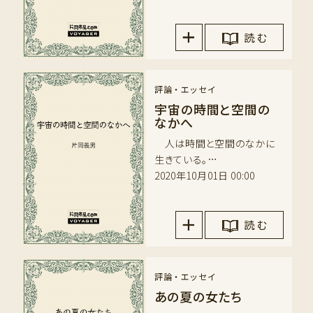
読 む
評論・エッセイ
宇宙の時間と空間の
なかへ
人は時間と空間のなかに
生きている。…
2020年10月01日 00:00
読 む
評論・エッセイ
あの夏の女たち