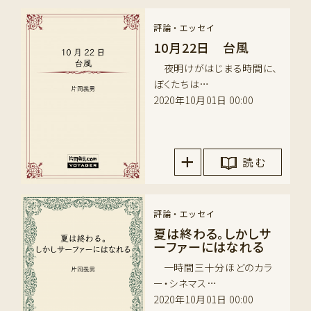
評論・エッセイ
10月22日 台風
夜明けがはじまる時間に、
ぼくたちは…
2020年10月01日 00:00
読 む
評論・エッセイ
夏は終わる。しかしサ
ーファーにはなれる
一時間三十分ほどのカラ
ー・シネマス…
2020年10月01日 00:00