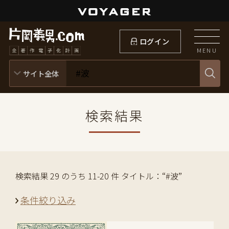
ログイン
MENU
検索結果
検索結果 29 のうち 11-20 件 タイトル：“#波”
条件絞り込み