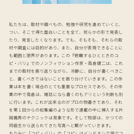
私たちは、取材や調べもの、勉強や研究を進めていくと、
つい、そこで得た面白いことを全て、何らかの形で発表し
たり、発言したくなります。でも、そもそも、それらの取
材や調査には目的があり、また、自分が表現できることに
も範囲と限界があります。この『俯瞰するひとときのコ
ピ・バリ』でのノンフィクション作家・高倉健二は、これ
までの取材を振り返りながら、冷静に、自分が書くべきこ
と、書くべきではないことを振り分けていきます。この作
業は本を書く場合のとても重要なプロセスであり、その作
業の中で高倉は、雑誌になら書くのもアリという判断も別
に行います。これが出来るのがプロの物書きであり、それ
を第１回からの総集編のような形で連載の中に挿入する片
岡義男のテクニックは見事です。そして物語は、かつての
同級生から送られてきた写真へと繋がっていきます。
ちなみに「コピ・バリ」の「コピ」はインドネシア語でコ