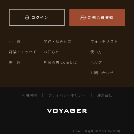
ログイン
新規会員登録
小 説
関連・読みもの
ウォッチリスト
評論・エッセイ
お知らせ
使い方
書 評
片岡義男.comとは
ヘルプ
お問い合わせ
利用規約
｜
プライバシーポリシー
｜
運営会社
JASRAC 許諾第9012122009Y45059号