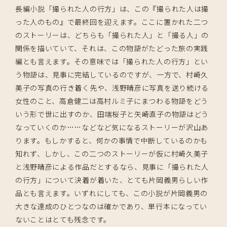
長編小説「撮られた人の行方」は、この『撮られた人は撮
った人のもの』で最終回を迎えます。ここに置かれた二つ
のストーリーは、どちらも「撮られた人」と「撮る人」の
関係を描いていて、それは、この物語がたどった旅の実践
編とも言えます。その意味では「撮られた人の行方」とい
う物語は、見事に完結しているのですが、一方で、村崎久
美子の写真の行き着く先や、浅野晴彦に写真を送り続ける
女性のこと、高倉健二は高村ルミ子にまつわる物語をどう
いう形で世に出すのか、田端桜子と矢崎直子の物語はどう
なっていくのか……などなど気になるストーリーが沢山あ
ります。もしかすると、何かの事情で中断しているのかも
知れず、しかし、この二つのストーリーが仮に村崎久美子
と浅野晴彦による作品だとするなら、見事に「撮られた人
の行方」について決着が着いた、とても片岡義男らしい作
品とも言えます。いずれにしても、この小説が片岡義男の
大きな達成のひとつなのは確かであり、単行本になってい
ないことはとても残念です。