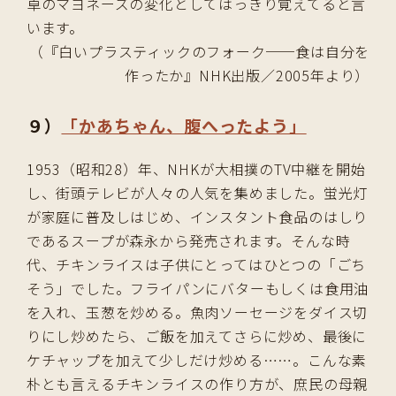
卓のマヨネーズの変化としてはっきり覚えてると言
います。
（『白いプラスティックのフォーク──食は自分を
作ったか』NHK出版／2005年より）
９）
「かあちゃん、腹へったよう」
1953（昭和28）年、NHKが大相撲のTV中継を開始
し、街頭テレビが人々の人気を集めました。蛍光灯
が家庭に普及しはじめ、インスタント食品のはしり
であるスープが森永から発売されます。そんな時
代、チキンライスは子供にとってはひとつの「ごち
そう」でした。フライパンにバターもしくは食用油
を入れ、玉葱を炒める。魚肉ソーセージをダイス切
りにし炒めたら、ご飯を加えてさらに炒め、最後に
ケチャップを加えて少しだけ炒める……。こんな素
朴とも言えるチキンライスの作り方が、庶民の母親