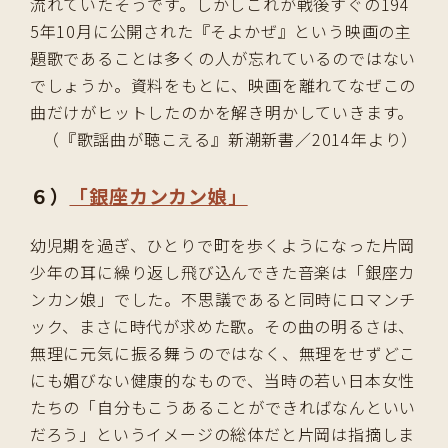
流れていたそうです。しかしこれが戦後すぐの194
5年10月に公開された『そよかぜ』という映画の主
題歌であることは多くの人が忘れているのではない
でしょうか。資料をもとに、映画を離れてなぜこの
曲だけがヒットしたのかを解き明かしていきます。
（『歌謡曲が聴こえる』新潮新書／2014年より）
６）
「銀座カンカン娘」
幼児期を過ぎ、ひとりで町を歩くようになった片岡
少年の耳に繰り返し飛び込んできた音楽は「銀座カ
ンカン娘」でした。不思議であると同時にロマンチ
ック、まさに時代が求めた歌。その曲の明るさは、
無理に元気に振る舞うのではなく、無理をせずどこ
にも媚びない健康的なもので、当時の若い日本女性
たちの「自分もこうあることができればなんといい
だろう」というイメージの総体だと片岡は指摘しま