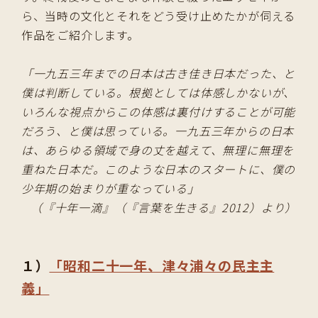
ら、当時の文化とそれをどう受け止めたかが伺える
作品をご紹介します。
「一九五三年までの日本は古き佳き日本だった、と
僕は判断している。根拠としては体感しかないが、
いろんな視点からこの体感は裏付けすることが可能
だろう、と僕は思っている。一九五三年からの日本
は、あらゆる領域で身の丈を越えて、無理に無理を
重ねた日本だ。このような日本のスタートに、僕の
少年期の始まりが重なっている」
（『十年一滴』（『言葉を生きる』2012）より）
１）
「昭和二十一年、津々浦々の民主主
義」