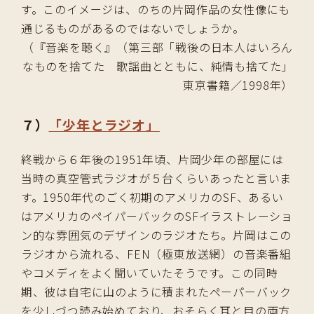
す。このイメージは、のちの片岡作品の女性像にも
通じるものがあるのではないでしょうか。
（『音楽を聴く』（第三部「戦後の日本人はいろん
なものを捨てた 歌謡曲とともに、純情も捨てた」
東京書籍／1998年）
７）
「少年とラジオ」
終戦から６年後の1951年頃、片岡少年の部屋には
当時の真空管式ラジオが５台くらいあったと言いま
す。1950年代のごく初期のアメリカのSF、あるい
はアメリカのペイパーバックのSFイラストレーショ
ン的な雰囲気のデザインのラジオたち。片岡はこの
ラジオから流れる、FEN（極東放送網）の音楽番組
やコメディをよく聞いていたそうです。この同時
期、彼は自宅に山のように積まれたペーパーバック
を少しづつ読み始めており、おそらく耳と目の両方