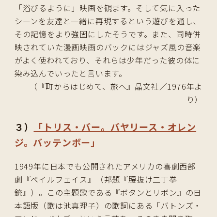
「浴びるように」映画を観ます。そして気に入った
シーンを友達と一緒に再現するという遊びを通し、
その記憶をより強固にしたそうです。また、同時併
映されていた漫画映画のバックにはジャズ風の音楽
がよく使われており、それらは少年だった彼の体に
染み込んでいったと言います。
（『町からはじめて、旅へ』晶文社／1976年よ
り）
３）
「トリス・バー。バヤリース・オレン
ジ。バッテンボー」
1949年に日本でも公開されたアメリカの喜劇西部
劇『ペイルフェイス』（邦題『腰抜け二丁拳
銃』）。この主題歌である『ボタンとリボン』の日
本語版（歌は池真理子）の歌詞にある「バトンズ・