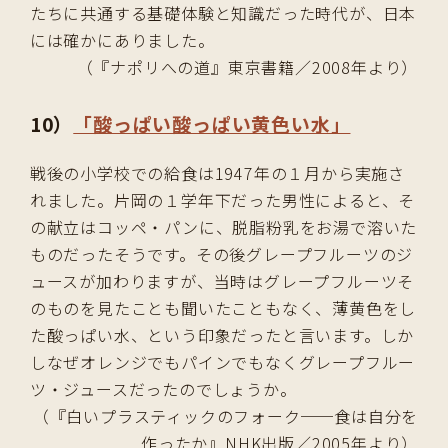
たちに共通する基礎体験と知識だった時代が、日本
には確かにありました。
（『ナポリへの道』東京書籍／2008年より）
10）
「酸っぱい酸っぱい黄色い水」
戦後の小学校での給食は1947年の１月から実施さ
れました。片岡の１学年下だった男性によると、そ
の献立はコッペ・パンに、脱脂粉乳をお湯で溶いた
ものだったそうです。その後グレープフルーツのジ
ュースが加わりますが、当時はグレープフルーツそ
のものを見たことも聞いたこともなく、薄黄色をし
た酸っぱい水、という印象だったと言います。しか
しなぜオレンジでもパインでもなくグレープフルー
ツ・ジュースだったのでしょうか。
（『白いプラスティックのフォーク──食は自分を
作ったか』NHK出版／2005年より）