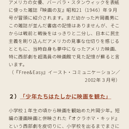
アメリカの女優、バーバラ・スタンウィックを表紙
に使った雑誌『映画の友』昭和21（1946）年９月
号が冒頭に紹介されます。まだ幼かった片岡義男に
この雑誌が並んだ書店の記憶はありませんが、そこ
からは戦前と戦後をはっきりと二分し、日本に民主
主義を刷り込んだアメリカの見事な仕切りを感じる
とともに、当時自身も夢中になったアメリカ映画、
特に西部劇を超満員の映画館で見た記憶が蘇ると言
います。
（『Free&Easy』イースト・コミュニケーション／
2002年３月号）
２）
「少年たちはたしかに映画を観た」
小学校１年生の頃から映画を観始めた片岡少年。短
編の漫画映画と併映された『オクラホマ・キッド』
という西部劇を皮切りに、小学校を出るまでまさに