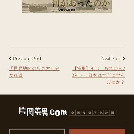
Previous Post
Next Post
『世界地図の歩き方』分
【特集】9.11 あれから2
かれ道
3年……日本は本当に学ん
だのか？