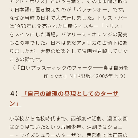
アンド・ボウズ」という言葉を、そのまま聞き取っ
て日本語に置き換えたのが「バッテンボー」です。
なぜか当時の日本で大流行しました。トリス・バー
は1950年に発売された国産ウイスキー「トリス」
をメインにした酒場。バヤリース・オレンジの発売
もこの年でした。日本はまだアメリカの占領下にあ
りましたが、大衆の娯楽として映画が君臨していた
ころの話です。
（『白いプラスティックのフォーク──食は自分を
作ったか』NHK出版／2005年より）
４）
「自己の論理の具現としてのターザ
ン」
小学校から高校時代まで、西部劇や活劇、漫画映画
ばかり見ていたという片岡少年。活劇ではジョニ
ー・ワイズミュラーのターザン、西部劇では正義の