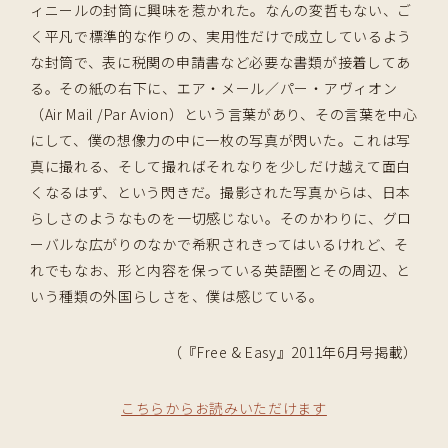
ィニールの封筒に興味を惹かれた。なんの変哲もない、ご
く平凡で標準的な作りの、実用性だけで成立しているよう
な封筒で、表に税関の申請書など必要な書類が接着してあ
る。その紙の右下に、エア・メール／パー・アヴィオン
（Air Mail /Par Avion）という言葉があり、その言葉を中心
にして、僕の想像力の中に一枚の写真が閃いた。これは写
真に撮れる、そして撮ればそれなりを少しだけ越えて面白
くなるはず、という閃きだ。撮影された写真からは、日本
らしさのようなものを一切感じない。そのかわりに、グロ
ーバルな広がりのなかで希釈されきってはいるけれど、そ
れでもなお、形と内容を保っている英語圏とその周辺、と
いう種類の外国らしさを、僕は感じている。
（『Free & Easy』2011年6月号掲載）
こちらからお読みいただけます