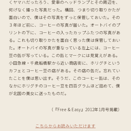
くヤマハだったろう、愛車のヘッドランプとその周辺を、
何げなく撮った写真だった。構図、つまり切り取りかたが
面白いので、僕はその写真をずっと保管しておいた。その
３年ほど前に、コーヒーの写真が届いた。オートバイのプ
リントの下に、コーヒーの入ったカップふたつの写真があ
る。これも切り取りかたを面白く思った僕は保管しておい
た。オートバイの写真が重なっている左上には、コーヒー
豆の缶が写っている。この缶とマークには見覚えがある。
小田急線・千歳船橋駅から近い商店街に、ホリグチという
カフェとコーヒー豆の店がある。その店の缶だ。忘れてい
たことを僕は思い出す。そうだ、このコーヒー缶は、その
なかにホリグチのコーヒー豆を四百グラムほど詰めて、僕
が北国の美女に送ったものだ。
（『Free & Easy』2012年1月号掲載）
こちらからお読みいただけます