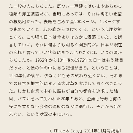
た一般の人たちだった。庭つき一戸建てはいまやあらゆる
種類の抑圧装置だが、当時にあっては、それは明るい希望
の根拠地だった。表紙を含めて全200ページ。１ページず
つ眺めていくと、心の底から泣けてくる、という心理状態
となる。この頃の日本は今よりはるかに洒落ていた、と断
言していい。それに何よりも明るく開放的だ。日本が現在
の究極と言っていい状態にまでよじれたのは、いつの頃か
らだったか。1962年から10年後の1972年の日本はもう駄目
だった、と僕の体の中にある記憶が言う。ということは、
1960年代の後半、少なくともその終わり近くには、それま
での日本を根本的に変える大改革を実現しておくべきだっ
た。しかし企業を中心に誰もが自分の都合を追求した結
果、バブルをへて失われた20年のあと、企業も行政も何の
役にも立たない会議の連続のなかに退行し、そこから出て
来ない、という状況の中にいる。
（『Free & Easy』2011年11月号掲載）