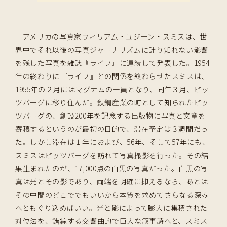
アメリカの写真家ウィリアム・ユジーン・スミスは、世
界中でそれ以後の写真ジャーナリズムに計り知れない影響
を残した写真を雑誌『ライフ』に連続して発表した。1954
年の終わりに『ライフ』との関係を終わらせたスミスは、
1955年の２月にはマグナムの一員となり、同年３月、ピッ
ツバーグに移り住んだ。鉄鋼産業の町として知られたピッ
ツバーグの、創設200年を記念する出版物に写真と文章を
寄稿するというのが最初の目的で、滞在予定は３週間だっ
た。しかし滞在は１年におよび、56年、そして57年にも、
スミスはピッツバーグを訪れて写真撮影を行った。その結
果生まれたのが、17,000点の白黒の写真だった。白黒の写
真は光とその影であり、両端を明確に抑えるなら、あとは
その中間のどこででもいいから本質を求めてさらなる深み
へともぐり込めばいい。光と影によって膨大に集積された
対位法を、錯綜する交響曲的で巨大な叙事詩へと、スミス