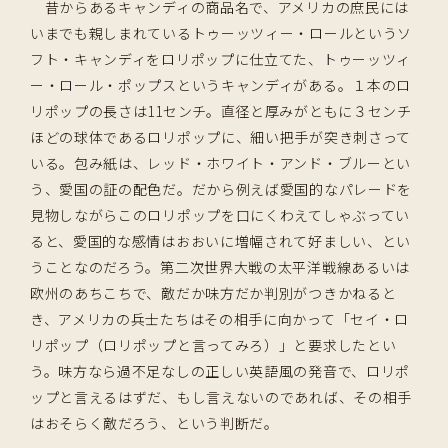
昔からあるキャンディの商品名で、アメリカの庶民には
いまでも親しまれているトゥーッツィー・ロールというソ
フト・キャンディをロリポップに仕立てた、
トゥーッツィ
ー・ロール・ポップス
というキャンディがある。１本のロ
リポップの長さは11センチ。直径と厚みがともに３センチ
ほどの球体であるロリポップに、細い把手が突き刺さって
いる。包み紙は、レッド・ホワイト・アンド・ブルーとい
う、愛国の証の配色だ。だから例えば愛国的なパレードを
見物しながらこのロリポップを口にくわえてしゃぶってい
ると、愛国的な感情はおおいに増幅されて好ましい、とい
うことなのだろう。第二次世界大戦の太平洋戦線あるいは
欧州のあちこちで、敵だか味方だか判別がつきかねると
き、アメリカの兵士たちはその相手に向かって「セイ・ロ
リポップ（ロリポップと言ってみろ）」と要求したとい
う。味方なら過不足なしの正しい英語風の発音で、ロリポ
ップと言えるはずだ、もし言えないのであれば、その相手
はおそらく敵だろう、という判断だ。