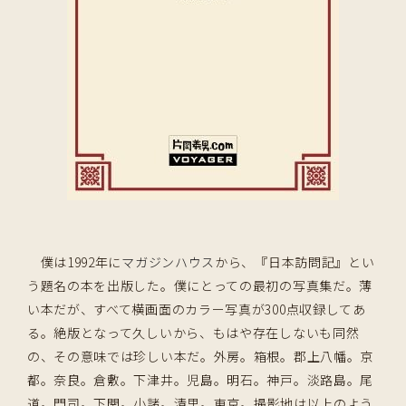
僕は1992年に
マガジンハウス
から、『日本訪問記』とい
う題名の本を出版した。僕にとっての最初の写真集だ。薄
い本だが、すべて横画面のカラー写真が300点収録してあ
る。絶版となって久しいから、もはや存在しないも同然
の、その意味では珍しい本だ。外房。箱根。郡上八幡。京
都。奈良。倉敷。下津井。児島。明石。神戸。淡路島。尾
道。門司。下関。小諸。清里。東京。撮影地は以上のよう