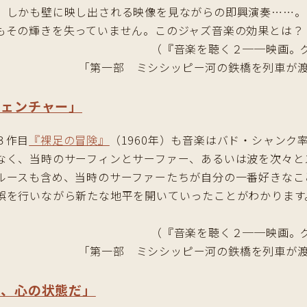
。しかも壁に映し出される映像を見ながらの即興演奏……。
もその輝きを失っていません。このジャズ音楽の効果とは？
（『音楽を聴く２──映画。
「第一部 ミシシッピー河の鉄橋を列車が渡
ヴェンチャー」
３作目
『裸足の冒険』
（1960年）も音楽はバド・シャンク
なく、当時のサーフィンとサーファー、あるいは波を次々と
ルースも含め、当時のサーファーたちが自分の一番好きなこ
誤を行いながら新たな地平を開いていったことがわかります
（『音楽を聴く２──映画。
「第一部 ミシシッピー河の鉄橋を列車が渡
は、心の状態だ」