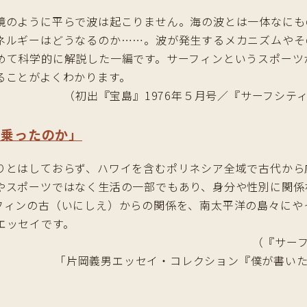
鏡のように平らで波は起こりません。海の波とは一体なにも
ネルギーはどうなるのか……。波が発生するメカニズムやそ
めて科学的に解説した一編です。サーフィンというスポーツ
ることがよくわかります。
（初出『宝島』1976年５月号／『サーフシティ
に乗ったのか」
りとはしておらず、ハワイを含むポリネシア全域で古代から
やスポーツではなく生活の一部でもあり、身分や性別に関係
フィンの古（いにしえ）からの関係を、南太平洋の島々にや
エッセイです。
（『サーフ
「片岡義男エッセイ・コレクション『僕が書いた