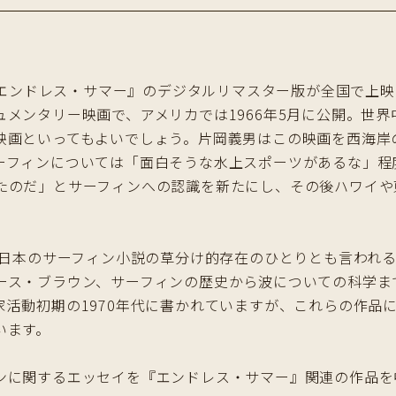
画『エンドレス・サマー』のデジタルリマスター版が全国で上
メンタリー映画で、アメリカでは1966年5月に公開。世
映画といってもよいでしょう。片岡義男はこの映画を西海岸
ーフィンについては「面白そうな水上スポーツがあるな」程
たのだ」とサーフィンへの認識を新たにし、その後ハワイや
ど、日本のサーフィン小説の草分け的存在のひとりとも言われ
ース・ブラウン、サーフィンの歴史から波についての科学ま
家活動初期の1970年代に書かれていますが、これらの作品
います。
ンに関するエッセイを『エンドレス・サマー』関連の作品を