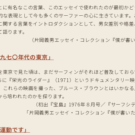
とに有名なこの言葉、このエッセイで使われたのが最初かど
的な表現として今も多くのサーファーの心に生きています。
に関する言葉をイントロダクションとして、男女差別や格差
て語ります。
（片岡義男エッセイ・コレクション『僕が書い
一九七〇年代の東京」
を東京で見た頃は、まだサーフィンがそれほど普及しておら
ちに『栄光のライダー』（1971）というドキュメンタリー
。これらの映画を撮った、ブルース・ブラウンとはいかなる
から培われたのかを探ります。
（初出『宝島』1976年８月号／『サーフシテ
「片岡義男エッセイ・コレクション『僕が書いた
転運動です」