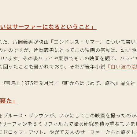
るいはサーファーになるということ」
された、片岡義男が映画『エンドレス・サマー』について書
のものですが、片岡義男にとってこの映画の感動は、幼い頃
いいます。その後ハワイや東京でもこの映画を観て、ハワイ
て回ったことも書かれており、それが後年小説
『白い波の荒
『宝島』1975年９月号／『町からはじめて、旅へ』晶文社 
で寝た」
るブルース・ブラウンが、いかにしてこの映画を撮ったのか
でサーフィンを８ミリフィルムで撮る研究を積み重ねていま
にドロップ・アウト。やがて友人のサーファーたちと旅をし